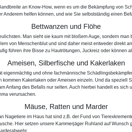
e Bandbreite an Know-How, wenn es um die Bekämpfung von Sch
er Anderem helfen können, und wie Sie selbstständig einen Befa
Bettwanzen und Flöhe
rfreulichsten. Man sieht sie kaum mit bloßem Auge, sondern man
llem von Menschenblut und sind daher meist entweder direkt a
häufig führen ihre Bisse zu Hautrötungen, Juckreiz oder können 
Ameisen, Silberfische und Kakerlaken
spät eigenmächtig und ohne fachmännische Schädlingsbekämpfe
en kommen Kakerlaken oder Ameisen einzeln. Und da speziell 
 Anfang des Befalls nur selten. Auch hierbei handelt es sich
thma verursachen.
Mäuse, Ratten und Marder
man Nagetiere im Haus hat sind z.B. der Fund von Tierexkremen
äusche. Hier setzen unsere Kammerjäger Ruhland auf Wunsch ge
Marderabwehr.