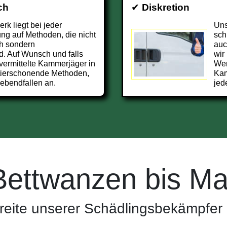
ch
✔
Diskretion
k liegt bei jeder
Uns
g auf Methoden, die nicht
sch
h sondern
auc
d. Auf Wunsch und falls
wir
 vermittelte Kammerjäger in
Wer
tierschonende Methoden,
Kam
ebendfallen an.
jed
Bettwanzen bis Ma
reite unserer Schädlingsbekämpfer 