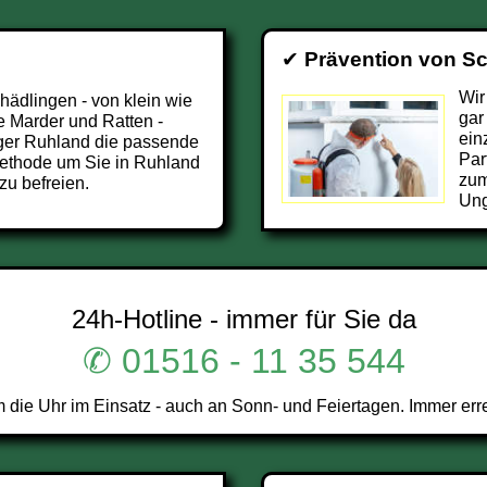
✔
Prävention von S
Wir
chädlingen - von klein wie
gar
e Marder und Ratten -
ein
ger Ruhland die passende
Par
ethode um Sie in Ruhland
zum
zu befreien.
Ung
24h-Hotline - immer für Sie da
✆ 01516 - 11 35 544
ie Uhr im Einsatz - auch an Sonn- und Feiertagen. Immer err