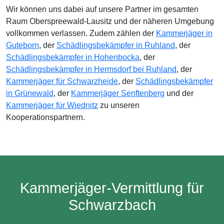
Wir können uns dabei auf unsere Partner im gesamten
Raum Oberspreewald-Lausitz und der näheren Umgebung
vollkommen verlassen. Zudem zählen der
Kammerjäger in
Guteborn
, der
Schädlingsbekämpfer in Ruhland
, der
Schädlingsbekämpfer in Hohenbocka
, der
Schädlingsbekämpfer in Hermsdorf bei Ruhland
, der
Kammerjäger für Schwarzheide
, der
Schädlingsbekämpfer
in Grünewald
, der
Kammerjäger Senftenberg
und der
Kammerjäger für Wiednitz
zu unseren
Kooperationspartnern.
Kammerjäger-Vermittlung für
Schwarzbach