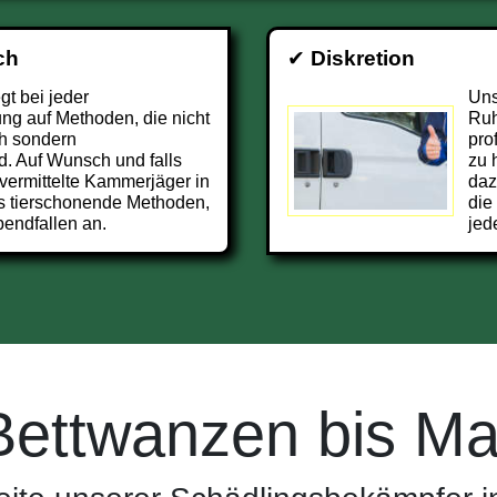
ch
✔
Diskretion
t bei jeder
Uns
g auf Methoden, die nicht
Ruh
h sondern
pro
d. Auf Wunsch und falls
zu 
vermittelte Kammerjäger in
daz
s tierschonende Methoden,
die
endfallen an.
jed
Bettwanzen bis Ma