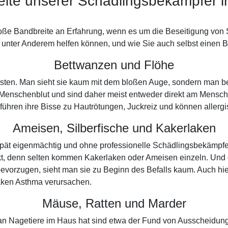
eite unserer Schädlingsbekämpfer i
roße Bandbreite an Erfahrung, wenn es um die Beseitigung von S
unter Anderem helfen können, und wie Sie auch selbst einen Be
Bettwanzen und Flöhe
lichsten. Man sieht sie kaum mit dem bloßen Auge, sondern man 
Menschenblut und sind daher meist entweder direkt am Mensche
ig führen ihre Bisse zu Hautrötungen, Juckreiz und können aller
Ameisen, Silberfische und Kakerlaken
 spät eigenmächtig und ohne professionelle Schädlingsbekämpfe
kt, denn selten kommen Kakerlaken oder Ameisen einzeln. Und
vorzugen, sieht man sie zu Beginn des Befalls kaum. Auch hie
aken Asthma verursachen.
Mäuse, Ratten und Marder
 man Nagetiere im Haus hat sind etwa der Fund von Ausscheidun