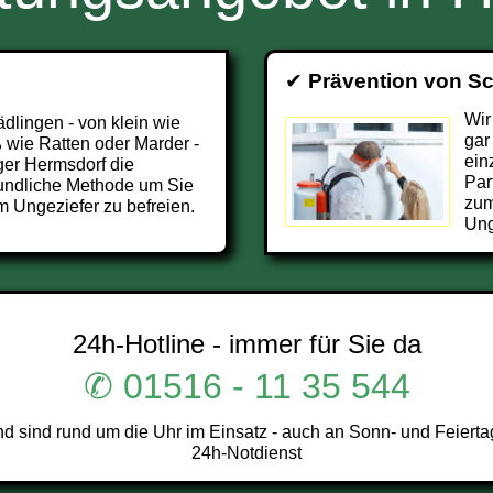
✔
Prävention von S
Wir
ädlingen - von klein wie
gar
 wie Ratten oder Marder -
ein
ger Hermsdorf die
Par
undliche Methode um Sie
zum
 Ungeziefer zu befreien.
Ung
24h-Hotline - immer für Sie da
✆ 01516 - 11 35 544
sind rund um die Uhr im Einsatz - auch an Sonn- und Feierta
24h-Notdienst