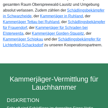
gesamten Raum Oberspreewald-Lausitz und Umgebung
absolut verlassen. Zudem zählen der
Schädlingsbekämpfer
in Schwarzheide
, der
Kammerjäger in Ruhland
, der
Kammerjäger Tettau bei Ruhland
, der
Schädlingsbekämpfer
für Frauendorf
, der
Kammerjäger für Schraden bei
Elsterwerda
, der
Kammerjäger Gorden-Staupitz
, der
Kammerjäger Schipkau
und der
Schädlingsbekämpfer für
Lichterfeld-Schacksdorf
zu unseren Kooperationspartnern.
Kammerjäger-Vermittlung für
Lauchhammer
DISKRETION