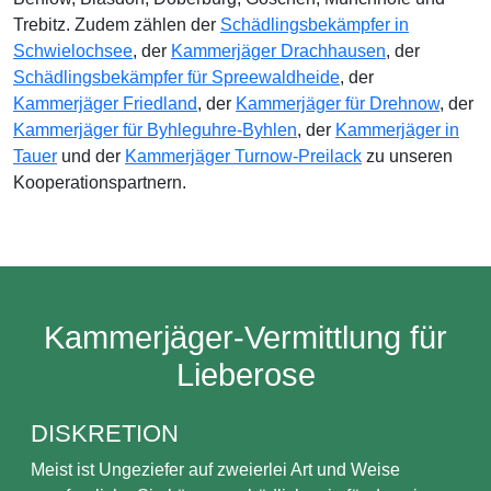
Trebitz. Zudem zählen der
Schädlingsbekämpfer in
Schwielochsee
, der
Kammerjäger Drachhausen
, der
Schädlingsbekämpfer für Spreewaldheide
, der
Kammerjäger Friedland
, der
Kammerjäger für Drehnow
, der
Kammerjäger für Byhleguhre-Byhlen
, der
Kammerjäger in
Tauer
und der
Kammerjäger Turnow-Preilack
zu unseren
Kooperationspartnern.
Kammerjäger-Vermittlung für
Lieberose
DISKRETION
Meist ist Ungeziefer auf zweierlei Art und Weise