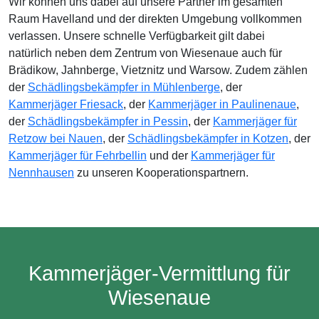
Wir können uns dabei auf unsere Partner im gesamten
Raum Havelland und der direkten Umgebung vollkommen
verlassen. Unsere schnelle Verfügbarkeit gilt dabei
natürlich neben dem Zentrum von Wiesenaue auch für
Brädikow, Jahnberge, Vietznitz und Warsow. Zudem zählen
der
Schädlingsbekämpfer in Mühlenberge
, der
Kammerjäger Friesack
, der
Kammerjäger in Paulinenaue
,
der
Schädlingsbekämpfer in Pessin
, der
Kammerjäger für
Retzow bei Nauen
, der
Schädlingsbekämpfer in Kotzen
, der
Kammerjäger für Fehrbellin
und der
Kammerjäger für
Nennhausen
zu unseren Kooperationspartnern.
Kammerjäger-Vermittlung für
Wiesenaue