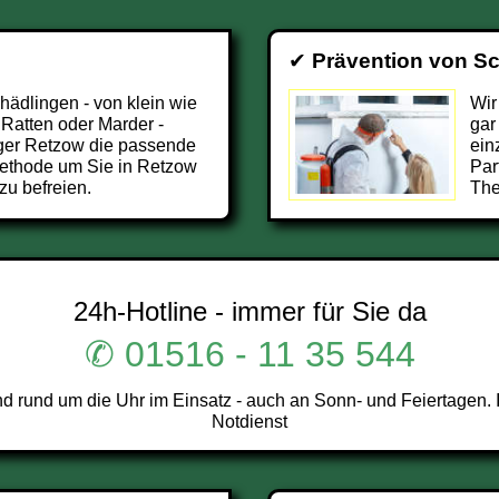
✔
Prävention von S
chädlingen - von klein wie
Wir
 Ratten oder Marder -
gar
ger Retzow die passende
ein
ethode um Sie in Retzow
Par
zu befreien.
The
24h-Hotline - immer für Sie da
✆ 01516 - 11 35 544
rund um die Uhr im Einsatz - auch an Sonn- und Feiertagen. 
Notdienst