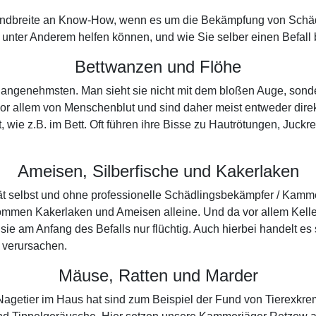
Bandbreite an Know-How, wenn es um die Bekämpfung von Schädli
unter Anderem helfen können, und wie Sie selber einen Befall 
Bettwanzen und Flöhe
 unangenehmsten. Man sieht sie nicht mit dem bloßen Auge, so
 vor allem von Menschenblut und sind daher meist entweder dir
, wie z.B. im Bett. Oft führen ihre Bisse zu Hautrötungen, Juck
Ameisen, Silberfische und Kakerlaken
pät selbst und ohne professionelle Schädlingsbekämpfer / Kamm
ommen Kakerlaken und Ameisen alleine. Und da vor allem Kell
e am Anfang des Befalls nur flüchtig. Auch hierbei handelt es
 verursachen.
Mäuse, Ratten und Marder
Nagetier im Haus hat sind zum Beispiel der Fund von Tierexkr