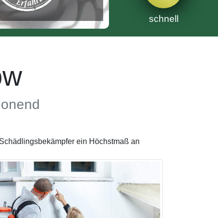
schnell
ow
chonend
te Schädlingsbekämpfer ein Höchstmaß an