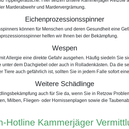
nd Tippelgeräusche. Hier setzen unsere Kammerjäger Retzow a
in der Marderabwehr und Mardervergrämung.
Eichenprozessionsspinner
spinners können für Menschen und deren Gesundheit eine Gefah
prozessionsspinner helfen wir Ihnen bei der Bekämpfung.
Wespen
 Allergie eine direkte Gefahr ausgehen. Häufig siedeln Sie s
e unter dem Dachgiebel oder auch in Rolladenkästen. Da die selb
r Tiere auch gefährlich ist, sollten Sie in jedem Falle sofort 
Weitere Schädlinge
ädlingsbekämpfung auch für Sie da, wenn Sie in Retzow Probl
en, Milben, Fliegen- oder Hornissenplagen sowie die Taubena
-Hotline Kammerjäger Vermitt