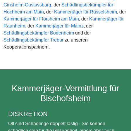
Ginsheim-Gustavsburg
, der
Schädlingsbekämpfer für
Hochheim am Main
, der
Kammerjäger für Rüsselsheim
, der
Kammerjäger für Flörsheim am Main
, der
Kammerjäger für
Raunheim
, der
Kammerjäger für Mainz
, der
Schädlingsbekämpfer Bodenheim
und der
Schädlingsbekämpfer Trebur
zu unseren
Kooperationspartnern.
Kammerjäger-Vermittlung für
Bischofsheim
DISKRETION
Oft sind Schädlinge doppelt lästig - Sie können
schädlich sein für die Gesundheit, einem aber auch