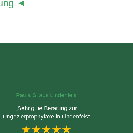
lung ◄
Paula S. aus Lindenfels
„Sehr gute Beratung zur
Ungezierprophylaxe in Lindenfels“
★★★★★