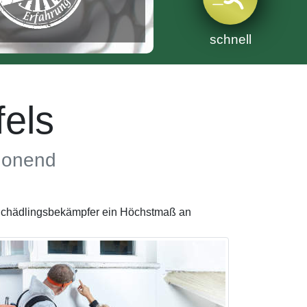
schnell
els
chonend
e Schädlingsbekämpfer ein Höchstmaß an