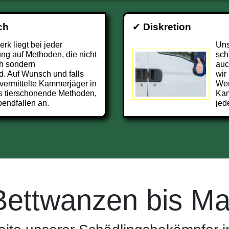
ch
✔
Diskretion
k liegt bei jeder
Uns
g auf Methoden, die nicht
sch
h sondern
auc
d. Auf Wunsch und falls
wir
vermittelte Kammerjäger in
Wer
s tierschonende Methoden,
Kam
endfallen an.
jed
Bettwanzen bis Ma