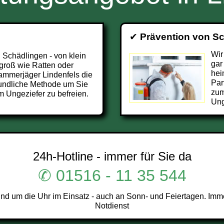
✔
Prävention von S
Wir
 Schädlingen - von klein
gar
groß wie Ratten oder
hei
Kammerjäger Lindenfels die
Par
undliche Methode um Sie
zum
m Ungeziefer zu befreien.
Ung
24h-Hotline - immer für Sie da
✆ 01516 - 11 35 544
nd um die Uhr im Einsatz - auch an Sonn- und Feiertagen. Imme
Notdienst