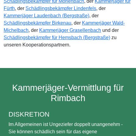
Schädlingsbekämpfer für Mörlenbach
, der
Kammerjäger für
Fürth
, der
Schädlingsbekämpfer Lindenfels
, der
Kammerjäger Laudenbach (Bergstraße)
, der
Schädlingsbekämpfer Birkenau
, der
Kammerjäger Wald-
Michelbach
, der
Kammerjäger Grasellenbach
und der
Schädlingsbekämpfer für Hemsbach (Bergstraße)
zu
unseren Kooperationspartnern.
Kammerjäger-Vermittlung für
Rimbach
DISKRETION
Im Allgemeinen ist Ungeziefer doppelt unangenehm -
Sie können schädlich sein für das eigene