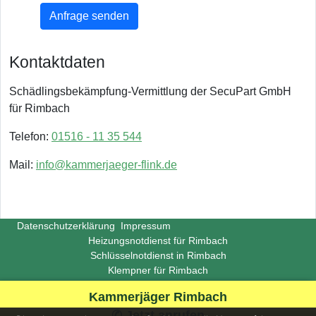
Anfrage senden
Kontaktdaten
Schädlingsbekämpfung-Vermittlung der SecuPart GmbH
für Rimbach
Telefon:
01516 - 11 35 544
Mail:
info@kammerjaeger-flink.de
Datenschutzerklärung
Impressum
Heizungsnotdienst für Rimbach
Schlüsselnotdienst in Rimbach
Klempner für Rimbach
Copyright ©
Insight-Ideas.de
2026
Kammerjäger Rimbach
(Last update 2026-06-29)
✆ Jetzt anrufen