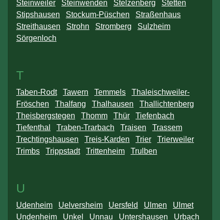
Steinweiler
Steinwenden
Stelzenberg
Stetten
Stipshausen
Stockum-Püschen
Straßenhaus
Streithausen
Strohn
Stromberg
Sulzheim
Sörgenloch
T
Taben-Rodt
Tawern
Temmels
Thaleischweiler-
Fröschen
Thalfang
Thalhausen
Thallichtenberg
Theisbergstegen
Thomm
Thür
Tiefenbach
Tiefenthal
Traben-Trarbach
Traisen
Trassem
Trechtingshausen
Treis-Karden
Trier
Trierweiler
Trimbs
Trippstadt
Trittenheim
Trulben
U
Udenheim
Uelversheim
Uersfeld
Ulmen
Ulmet
Undenheim
Unkel
Unnau
Untershausen
Urbach