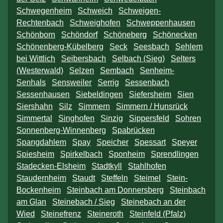
Schwegenheim
Schweich
Schweigen-
Rechtenbach
Schweighofen
Schweppenhausen
Schönborn
Schöndorf
Schöneberg
Schönecken
Schönenberg-Kübelberg
Seck
Seesbach
Sehlem
bei Wittlich
Seibersbach
Selbach (Sieg)
Selters
(Westerwald)
Selzen
Sembach
Senheim-
Senhals
Sensweiler
Serrig
Sessenbach
Sessenhausen
Siebeldingen
Siefersheim
Sien
Siershahn
Silz
Simmern
Simmern / Hunsrück
Simmertal
Singhofen
Sinzig
Sippersfeld
Sohren
Sonnenberg-Winnenberg
Spabrücken
Spangdahlem
Spay
Speicher
Spessart
Speyer
Spiesheim
Spirkelbach
Sponheim
Sprendlingen
Stadecken-Elsheim
Stadtkyll
Stahlhofen
Staudernheim
Staudt
Steffeln
Steimel
Stein-
Bockenheim
Steinbach am Donnersberg
Steinbach
am Glan
Steinebach / Sieg
Steinebach an der
Wied
Steinefrenz
Steineroth
Steinfeld (Pfalz)