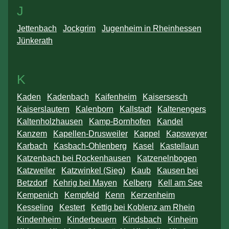
J
Jettenbach
Jockgrim
Jugenheim in Rheinhessen
Jünkerath
K
Kaden
Kadenbach
Kaifenheim
Kaisersesch
Kaiserslautern
Kalenborn
Kallstadt
Kaltenengers
Kaltenholzhausen
Kamp-Bornhofen
Kandel
Kanzem
Kapellen-Drusweiler
Kappel
Kapsweyer
Karbach
Kasbach-Ohlenberg
Kasel
Kastellaun
Katzenbach bei Rockenhausen
Katzenelnbogen
Katzweiler
Katzwinkel (Sieg)
Kaub
Kausen bei
Betzdorf
Kehrig bei Mayen
Kelberg
Kell am See
Kempenich
Kempfeld
Kenn
Kerzenheim
Kesseling
Kestert
Kettig bei Koblenz am Rhein
Kindenheim
Kinderbeuern
Kindsbach
Kinheim