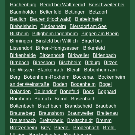
Hachenburg
Berod bei Wallmerod
Berschweiler bei
Baumholder
Bettenfeld
Bettingen
Betzdorf
Beulich
Beuren (Hochwald)
Biebelnheim
Biebelsheim
Biedesheim
Biersdorf am See
Bilkheim
Billigheim-Ingenheim
Bingen am Rhein
Binningen
Binsfeld bei Wittlich
Birgel bei
Lissendorf
Birken-Honigsessen
Birkenfeld
Birkenheide
Birkenhördt
Birkweiler
Birlenbach
Birnbach
Birresborn
Bischheim
Bitburg
Bitzen
bei Wissen
Blankenrath
Bleialf
Bobenheim am
Berg
Bobenheim-Roxheim
Bockenau
Bockenheim
an der Weinstraße
Boden
Bodenheim
Bogel
Bolanden
Bollendorf
Bonefeld
Boos
Boppard
Bornheim
Bornich
Borod
Bosenbach
Bottenbach
Brachbach
Brandscheid
Braubach
Brauneberg
Braunshorn
Braunweiler
Breitenau
Breitenbach
Breitscheid
Breitscheidt
Bremm
Bretzenheim
Brey
Briedel
Brodenbach
Brohl-
Lützing
Bruchertseifen
Bruchhausen