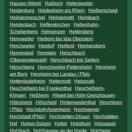
Hausen (Wied)
Haßloch
Hefersweiler
Heidenburg
Heidesheim am Rhein
Heilberscheid
Heiligenmoschel
Heiligenroth
Heimbach
Heistenbach
Helferskirchen
Hellenhahn-
Schellenberg
Helmenzen
Heltersberg
Hennweiler
Herborn bei Idar-Oberstein
Herchweiler
Herdorf
Herforst
Hermersberg
Hermeskeil
Herrstein
Herschbach
(Oberwesterwald)
Herschbach bei Selters
Herschberg
Herschweiler-Pettersheim
Herxheim
am Berg
Herxheim bei Landau / Pfalz
Hettenleidelheim
Hettenrodt
Hetzerath
Heuchelheim bei Frankenthal
Heuchelheim-
Klingen
Heßheim
Hilgert bei Höhr-Grenzhausen
Hillesheim
Hillscheid
Hinterweidenthal
Hirschhorn
/ Pfalz
Hochdorf-Assenheim
Hochspeyer
Hochstadt (Pfalz)
Hochstetten-Dhaun
Hochstätten
Hof
Hohen-Sülzen
Holler
Holsthum
Holzappel
Holzbach
Holzhausen an der Haide
Holzheim