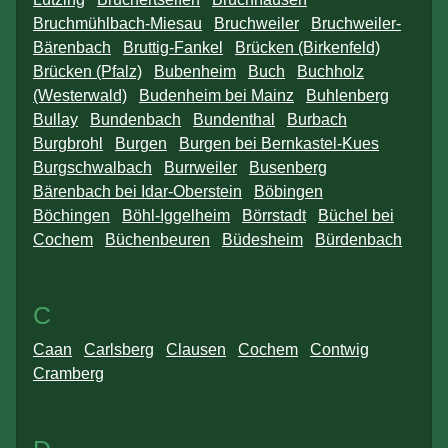
Bruchmühlbach-Miesau
Bruchweiler
Bruchweiler-
Bärenbach
Bruttig-Fankel
Brücken (Birkenfeld)
Brücken (Pfalz)
Bubenheim
Buch
Buchholz
(Westerwald)
Budenheim bei Mainz
Buhlenberg
Bullay
Bundenbach
Bundenthal
Burbach
Burgbrohl
Burgen
Burgen bei Bernkastel-Kues
Burgschwalbach
Burrweiler
Busenberg
Bärenbach bei Idar-Oberstein
Böbingen
Böchingen
Böhl-Iggelheim
Börrstadt
Büchel bei
Cochem
Büchenbeuren
Büdesheim
Bürdenbach
C
Caan
Carlsberg
Clausen
Cochem
Contwig
Cramberg