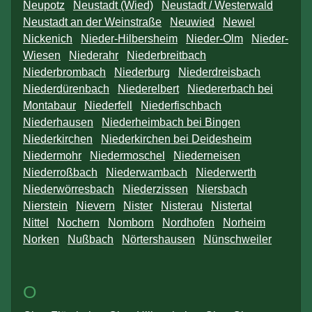
Neupotz
Neustadt (Wied)
Neustadt / Westerwald
Neustadt an der Weinstraße
Neuwied
Newel
Nickenich
Nieder-Hilbersheim
Nieder-Olm
Nieder-
Wiesen
Niederahr
Niederbreitbach
Niederbrombach
Niederburg
Niederdreisbach
Niederdürenbach
Niederelbert
Niedererbach bei
Montabaur
Niederfell
Niederfischbach
Niederhausen
Niederheimbach bei Bingen
Niederkirchen
Niederkirchen bei Deidesheim
Niedermohr
Niedermoschel
Niederneisen
Niederroßbach
Niederwambach
Niederwerth
Niederwörresbach
Niederzissen
Niersbach
Nierstein
Nievern
Nister
Nisterau
Nistertal
Nittel
Nochern
Nomborn
Nordhofen
Norheim
Norken
Nußbach
Nörtershausen
Nünschweiler
O