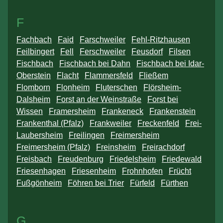
F
Fachbach
Faid
Farschweiler
Fehl-Ritzhausen
Feilbingert
Fell
Ferschweiler
Feusdorf
Filsen
Fischbach
Fischbach bei Dahn
Fischbach bei Idar-
Oberstein
Flacht
Flammersfeld
Fließem
Flomborn
Flonheim
Fluterschen
Flörsheim-
Dalsheim
Forst an der Weinstraße
Forst bei
Wissen
Framersheim
Frankeneck
Frankenstein
Frankenthal (Pfalz)
Frankweiler
Freckenfeld
Frei-
Laubersheim
Freilingen
Freimersheim
Freimersheim (Pfalz)
Freinsheim
Freirachdorf
Freisbach
Freudenburg
Friedelsheim
Friedewald
Friesenhagen
Friesenheim
Frohnhofen
Frücht
Fußgönheim
Föhren bei Trier
Fürfeld
Fürthen
G