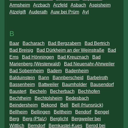
Armsheim
Arzbach
Arzfeld
Asbach
Aspisheim
Atzelgift
Auderath
Auw bei Prüm
Ayl
B
Baar
Bacharach
Bad Bergzabern
Bad Bertrich
Bad Breisig
Bad Dürkheim an der Weinstraße
Bad
Ems
Bad Hönningen
Bad Kreuznach
Bad
Marienberg (Westerwald)
Bad Neuenahr-Ahrweiler
Bad Sobernheim
Badem
Badenheim
Balduinstein
Bann
Bannberscheid
Barbelroth
Bassenheim
Battweiler
Baumholder
Bausendorf
Baustert
Becheln
Becherbach
Bechhofen
Bechtheim
Bechtolsheim
Bedesbach
Beindersheim
Bekond
Bell
Bell (Hunsrück)
Bellheim
Bellingen
Beltheim
Bendorf
Bengel
Berg
Berg (Pfalz)
Berglicht
Bergweiler bei
Wittlich
Berndorf
Bernkastel-Kues
Berod bei