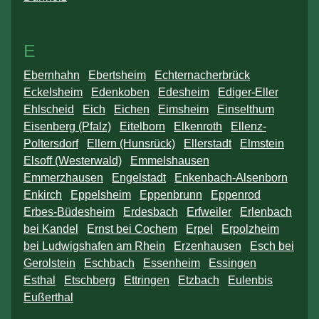
E
Ebernhahn
Ebertsheim
Echternacherbrück
Eckelsheim
Edenkoben
Edesheim
Ediger-Eller
Ehlscheid
Eich
Eichen
Eimsheim
Einselthum
Eisenberg (Pfalz)
Eitelborn
Elkenroth
Ellenz-
Poltersdorf
Ellern (Hunsrück)
Ellerstadt
Elmstein
Elsoff (Westerwald)
Emmelshausen
Emmerzhausen
Engelstadt
Enkenbach-Alsenborn
Enkirch
Eppelsheim
Eppenbrunn
Eppenrod
Erbes-Büdesheim
Erdesbach
Erfweiler
Erlenbach
bei Kandel
Ernst bei Cochem
Erpel
Erpolzheim
bei Ludwigshafen am Rhein
Erzenhausen
Esch bei
Gerolstein
Eschbach
Essenheim
Essingen
Esthal
Etschberg
Ettringen
Etzbach
Eulenbis
Eußerthal