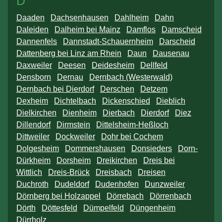
D
Daaden
Dachsenhausen
Dahlheim
Dahn
Daleiden
Dalheim bei Mainz
Damflos
Damscheid
Dannenfels
Dannstadt-Schauernheim
Darscheid
Dattenberg bei Linz am Rhein
Daun
Dausenau
Daxweiler
Deesen
Deidesheim
Dellfeld
Densborn
Dernau
Dernbach (Westerwald)
Dernbach bei Dierdorf
Derschen
Detzem
Dexheim
Dichtelbach
Dickenschied
Dieblich
Dielkirchen
Dienheim
Dierbach
Dierdorf
Diez
Dillendorf
Dirmstein
Dittelsheim-Heßloch
Dittweiler
Dockweiler
Dohr bei Cochem
Dolgesheim
Dommershausen
Donsieders
Dorn-
Dürkheim
Dorsheim
Dreikirchen
Dreis bei
Wittlich
Dreis-Brück
Dreisbach
Dreisen
Duchroth
Dudeldorf
Dudenhofen
Dunzweiler
Dörnberg bei Holzappel
Dörrebach
Dörrenbach
Dörth
Döttesfeld
Dümpelfeld
Düngenheim
Dürrholz