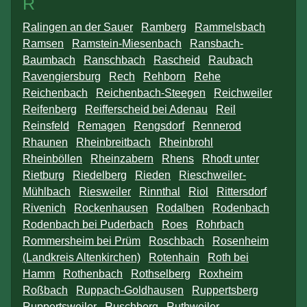
R
Ralingen an der Sauer
Ramberg
Rammelsbach
Ramsen
Ramstein-Miesenbach
Ransbach-
Baumbach
Ranschbach
Rascheid
Raubach
Ravengiersburg
Rech
Rehborn
Rehe
Reichenbach
Reichenbach-Steegen
Reichweiler
Reifenberg
Reifferscheid bei Adenau
Reil
Reinsfeld
Remagen
Rengsdorf
Rennerod
Rhaunen
Rheinbreitbach
Rheinbrohl
Rheinböllen
Rheinzabern
Rhens
Rhodt unter
Rietburg
Riedelberg
Rieden
Rieschweiler-
Mühlbach
Riesweiler
Rinnthal
Riol
Rittersdorf
Rivenich
Rockenhausen
Rodalben
Rodenbach
Rodenbach bei Puderbach
Roes
Rohrbach
Rommersheim bei Prüm
Roschbach
Rosenheim
(Landkreis Altenkirchen)
Rotenhain
Roth bei
Hamm
Rothenbach
Rothselberg
Roxheim
Roßbach
Ruppach-Goldhausen
Ruppertsberg
Ruppertsweiler
Ruschberg
Ruthweiler