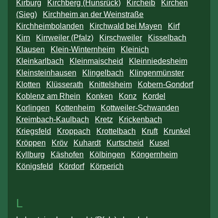
Kirburg
Kirchberg (Hunsrück)
Kircheib
Kirchen
(Sieg)
Kirchheim an der Weinstraße
Kirchheimbolanden
Kirchwald bei Mayen
Kirf
Kirn
Kirrweiler (Pfalz)
Kirschweiler
Kisselbach
Klausen
Klein-Winternheim
Kleinich
Kleinkarlbach
Kleinmaischeid
Kleinniedesheim
Kleinsteinhausen
Klingelbach
Klingenmünster
Klotten
Klüsserath
Knittelsheim
Kobern-Gondorf
Koblenz am Rhein
Konken
Konz
Kordel
Korlingen
Kottenheim
Kottweiler-Schwanden
Kreimbach-Kaulbach
Kretz
Krickenbach
Kriegsfeld
Kroppach
Krottelbach
Kruft
Krunkel
Kröppen
Kröv
Kuhardt
Kurtscheid
Kusel
Kyllburg
Käshofen
Kölbingen
Köngernheim
Königsfeld
Kördorf
Körperich
L