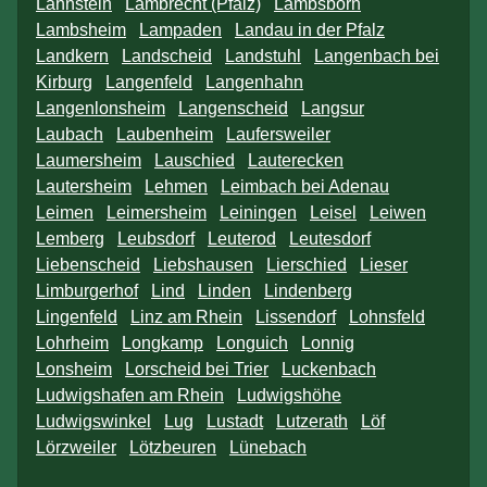
Lahnstein
Lambrecht (Pfalz)
Lambsborn
Lambsheim
Lampaden
Landau in der Pfalz
Landkern
Landscheid
Landstuhl
Langenbach bei
Kirburg
Langenfeld
Langenhahn
Langenlonsheim
Langenscheid
Langsur
Laubach
Laubenheim
Laufersweiler
Laumersheim
Lauschied
Lauterecken
Lautersheim
Lehmen
Leimbach bei Adenau
Leimen
Leimersheim
Leiningen
Leisel
Leiwen
Lemberg
Leubsdorf
Leuterod
Leutesdorf
Liebenscheid
Liebshausen
Lierschied
Lieser
Limburgerhof
Lind
Linden
Lindenberg
Lingenfeld
Linz am Rhein
Lissendorf
Lohnsfeld
Lohrheim
Longkamp
Longuich
Lonnig
Lonsheim
Lorscheid bei Trier
Luckenbach
Ludwigshafen am Rhein
Ludwigshöhe
Ludwigswinkel
Lug
Lustadt
Lutzerath
Löf
Lörzweiler
Lötzbeuren
Lünebach