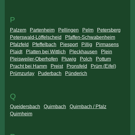
P
Palzem
Partenheim
Pellingen
Pelm
Petersberg
Peterswald-Löffelscheid
Pfaffen-Schwabenheim
Pfalzfeld
Pfeffelbach
Piesport
Pillig
Pirmasens
Plaidt
Platten bei Wittlich
Pleckhausen
Plein
Pleisweiler-Oberhofen
Pluwig
Polch
Pottum
Pracht bei Hamm
Preist
Pronsfeld
Prüm (Eifel)
Prümzurlay
Puderbach
Pünderich
Q
Queidersbach
Quirnbach
Quirnbach / Pfalz
Quirnheim