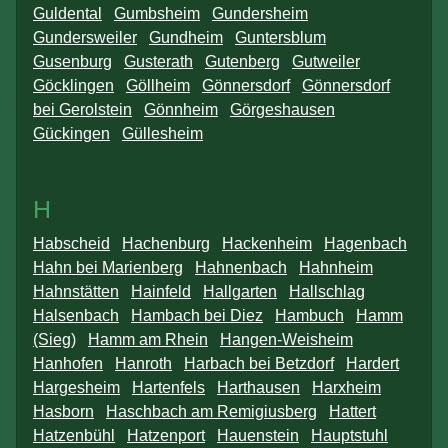
Guldental
Gumbsheim
Gundersheim
Gundersweiler
Gundheim
Guntersblum
Gusenburg
Gusterath
Gutenberg
Gutweiler
Göcklingen
Göllheim
Gönnersdorf
Gönnersdorf
bei Gerolstein
Gönnheim
Görgeshausen
Gückingen
Güllesheim
H
Habscheid
Hachenburg
Hackenheim
Hagenbach
Hahn bei Marienberg
Hahnenbach
Hahnheim
Hahnstätten
Hainfeld
Hallgarten
Hallschlag
Halsenbach
Hambach bei Diez
Hambuch
Hamm
(Sieg)
Hamm am Rhein
Hangen-Weisheim
Hanhofen
Hanroth
Harbach bei Betzdorf
Hardert
Hargesheim
Hartenfels
Harthausen
Harxheim
Hasborn
Haschbach am Remigiusberg
Hattert
Hatzenbühl
Hatzenport
Hauenstein
Hauptstuhl