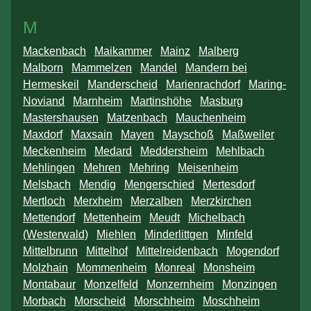
M
Mackenbach
Maikammer
Mainz
Malberg
Malborn
Mammelzen
Mandel
Mandern bei
Hermeskeil
Manderscheid
Marienrachdorf
Maring-
Noviand
Marnheim
Martinshöhe
Masburg
Mastershausen
Matzenbach
Mauchenheim
Maxdorf
Maxsain
Mayen
Mayschoß
Maßweiler
Meckenheim
Medard
Meddersheim
Mehlbach
Mehlingen
Mehren
Mehring
Meisenheim
Melsbach
Mendig
Mengerschied
Mertesdorf
Mertloch
Merxheim
Merzalben
Merzkirchen
Mettendorf
Mettenheim
Meudt
Michelbach
(Westerwald)
Miehlen
Minderlittgen
Minfeld
Mittelbrunn
Mittelhof
Mittelreidenbach
Mogendorf
Molzhain
Mommenheim
Monreal
Monsheim
Montabaur
Monzelfeld
Monzernheim
Monzingen
Morbach
Morscheid
Morschheim
Moschheim