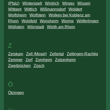
(Pfalz)
Winterspelt
Wintrich
Wirges
Wissen
Wittgert
Wittlich
Wißmannsdorf
Woldert
Wolfsheim
Wolfstein
Wolken bei Koblenz am
Rhein
Wolsfeld
Wonsheim
Worms
Wölferlingen
Wöllstein
Wörrstadt
Wörth am Rhein
Z
Zeiskam
Zell (Mosel)
Zellertal
Zeltingen-Rachtig
Zemmer
Zerf
Zornheim
Zotzenheim
Zweibrücken
Züsch
Ö
Ötzingen