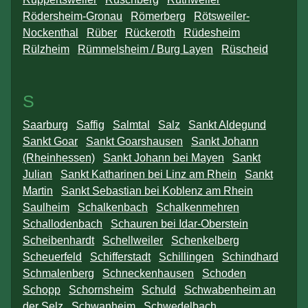
Rödersheim-Gronau
Römerberg
Rötsweiler-
Nockenthal
Rüber
Rückeroth
Rüdesheim
Rülzheim
Rümmelsheim / Burg Layen
Rüscheid
S
Saarburg
Saffig
Salmtal
Salz
Sankt Aldegund
Sankt Goar
Sankt Goarshausen
Sankt Johann
(Rheinhessen)
Sankt Johann bei Mayen
Sankt
Julian
Sankt Katharinen bei Linz am Rhein
Sankt
Martin
Sankt Sebastian bei Koblenz am Rhein
Saulheim
Schalkenbach
Schalkenmehren
Schallodenbach
Schauren bei Idar-Oberstein
Scheibenhardt
Schellweiler
Schenkelberg
Scheuerfeld
Schifferstadt
Schillingen
Schindhard
Schmalenberg
Schneckenhausen
Schoden
Schopp
Schornsheim
Schuld
Schwabenheim an
der Selz
Schwanheim
Schwedelbach