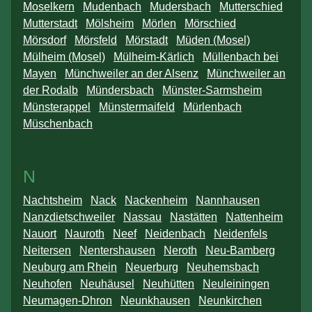
Moselkern
Mudenbach
Mudersbach
Mutterschied
Mutterstadt
Mölsheim
Mörlen
Mörschied
Mörsdorf
Mörsfeld
Mörstadt
Müden (Mosel)
Mülheim (Mosel)
Mülheim-Kärlich
Müllenbach bei
Mayen
Münchweiler an der Alsenz
Münchweiler an
der Rodalb
Mündersbach
Münster-Sarmsheim
Münsterappel
Münstermaifeld
Mürlenbach
Müschenbach
N
Nachtsheim
Nack
Nackenheim
Nannhausen
Nanzdietschweiler
Nassau
Nastätten
Nattenheim
Nauort
Nauroth
Neef
Neidenbach
Neidenfels
Neitersen
Nentershausen
Neroth
Neu-Bamberg
Neuburg am Rhein
Neuerburg
Neuhemsbach
Neuhofen
Neuhäusel
Neuhütten
Neuleiningen
Neumagen-Dhron
Neunkhausen
Neunkirchen