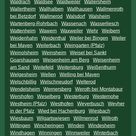
Waldrach
Waldsee
Waldweiler
Wallersheim
Wallertheim
Wallhalben
Wallhausen
Wallmenroth
bei Betzdorf
Wallmerod
Walsdorf
Walsheim
Wartenberg-Rohrbach
Wassenach
Wasserliesch
Wattenheim
Wawern
Waxweiler
Wehr
Weibern
Weidenhahn
Weidenthal
Weiler bei Bingen
Weiler
bei Mayen
Weilerbach
Weingarten (Pfalz)
Weinolsheim
Weinsheim
Weisel bei Sankt
Goarshausen
Weisenheim am Berg
Weisenheim
am Sand
Weitefeld
Weitersburg
Weißenthurm
Welgesheim
Wellen
Welling bei Mayen
Welschbillig
Welschneudorf
Welterod
Wendelsheim
Wernersberg
Weroth bei Montabaur
Wershofen
Weselberg
Westerburg
Westernohe
Westheim (Pfalz)
Westhofen
Weyerbusch
Weyher
in der Pfalz
Wied bei Hachenburg
Wiesbach
Wiesbaum
Wilgartswiesen
Willmenrod
Willroth
Wiltingen
Wincheringen
Winden
Windesheim
Windhagen
Winningen
Winnweiler
Winterbach