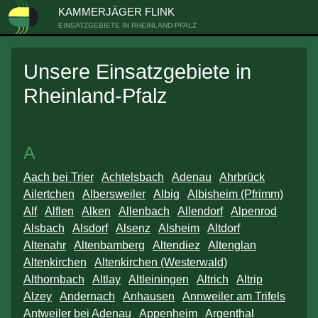
KAMMERJÄGER FLINK
EINSATZGEBIETE IN RHEINLAND-PFALZ
Unsere Einsatzgebiete in
Rheinland-Pfalz
A
Aach bei Trier
Achtelsbach
Adenau
Ahrbrück
Ailertchen
Albersweiler
Albig
Albisheim (Pfrimm)
Alf
Alflen
Alken
Allenbach
Allendorf
Alpenrod
Alsbach
Alsdorf
Alsenz
Alsheim
Altdorf
Altenahr
Altenbamberg
Altendiez
Altenglan
Altenkirchen
Altenkirchen (Westerwald)
Althornbach
Altlay
Altleiningen
Altrich
Altrip
Alzey
Andernach
Anhausen
Annweiler am Trifels
Antweiler bei Adenau
Appenheim
Argenthal