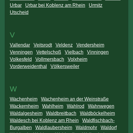
Urbar
Urbar bei Koblenz am Rhein
Urmitz
Utscheid
V
Vallendar
Veitsrodt
Veldenz
Vendersheim
Venningen
Vettelschoß
Vielbach
Vinningen
Volkesfeld
Vollmersbach
Volxheim
Vorderweidenthal
Völkersweiler
W
Wachenheim
Wachenheim an der Weinstraße
Wackernheim
Wahlheim
Wahlrod
Wahnwegen
Waldalgesheim
Waldbreitbach
Waldböckelheim
Waldesch bei Koblenz am Rhein
Waldfischbach-
Burgalben
Waldlaubersheim
Waldmohr
Waldorf