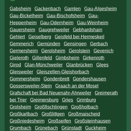
Gabsheim
Gackenbach
Gamlen
Gau-Algesheim
Gau-Bickelheim
Gau-Bischofsheim
Gau-
Heppenheim
Gau-Odernheim
Gau-Weinheim
Gauersheim
Gaugrehweiler
Gebhardshain
Gehlert
Geiselberg
Geisfeld bei Hermeskeil
Gemmerich
Gemünden
Gensingen
Gerbach
Germersheim
Gerolsheim
Gerolstein
Gevenich
Gieleroth
Gillenfeld
Gimbsheim
Girkenroth
Girod
Glan-Münchweiler
Glanbrücken
Glees
Gleisweiler
Gleiszellen-Gleishorbach
Gommersheim
Gondenbrett
Gondershausen
Gossersweiler-Stein
Graach an der Mosel
Grafschaft bei Bad Neuenahr-Ahrweiler
Greimerath
bei Trier
Greimersburg
Gries
Grimburg
Grolsheim
Großfischlingen
Großholbach
Großkarlbach
Großlittgen
Großmaischeid
Großniedesheim
Großseifen
Großsteinhausen
Grumbach
Grünebach
Grünstadt
Guckheim