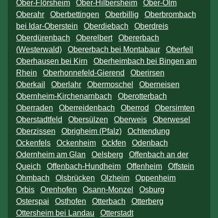
Ober-Flörsheim
Ober-Hilbersheim
Ober-Olm
Oberahr
Oberbettingen
Oberbillig
Oberbrombach
bei Idar-Oberstein
Oberdiebach
Oberdreis
Oberdürenbach
Oberelbert
Obererbach
(Westerwald)
Obererbach bei Montabaur
Oberfell
Oberhausen bei Kirn
Oberheimbach bei Bingen am
Rhein
Oberhonnefeld-Gierend
Oberirsen
Oberkail
Oberlahr
Obermoschel
Oberneisen
Obernheim-Kirchenarnbach
Oberotterbach
Oberraden
Oberreidenbach
Oberrod
Obersimten
Oberstadtfeld
Obersülzen
Oberweis
Oberwesel
Oberzissen
Obrigheim (Pfalz)
Ochtendung
Ockenfels
Ockenheim
Ockfen
Odenbach
Odernheim am Glan
Oelsberg
Offenbach an der
Queich
Offenbach-Hundheim
Offenheim
Offstein
Ohmbach
Olsbrücken
Olzheim
Oppenheim
Orbis
Orenhofen
Osann-Monzel
Osburg
Osterspai
Osthofen
Otterbach
Otterberg
Ottersheim bei Landau
Otterstadt