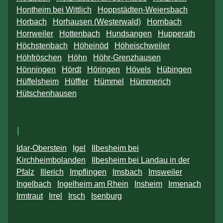
Hontheim bei Wittlich
Hoppstädten-Weiersbach
Horbach
Horhausen (Westerwald)
Hornbach
Horrweiler
Hottenbach
Hundsangen
Hupperath
Höchstenbach
Höheinöd
Höheischweiler
Höhfröschen
Höhn
Höhr-Grenzhausen
Hönningen
Hördt
Höringen
Hövels
Hübingen
Hüffelsheim
Hüffler
Hümmel
Hümmerich
Hütschenhausen
I
Idar-Oberstein
Igel
Ilbesheim bei
Kirchheimbolanden
Ilbesheim bei Landau in der
Pfalz
Illerich
Impflingen
Imsbach
Imsweiler
Ingelbach
Ingelheim am Rhein
Insheim
Irmenach
Irmtraut
Irrel
Irsch
Isenburg