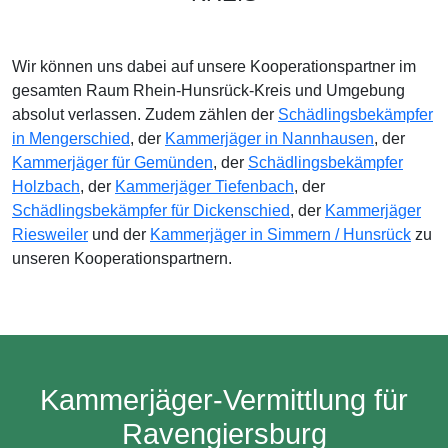
Wir können uns dabei auf unsere Kooperationspartner im
gesamten Raum Rhein-Hunsrück-Kreis und Umgebung
absolut verlassen. Zudem zählen der
Schädlingsbekämpfer
in Mengerschied
, der
Kammerjäger in Nannhausen
, der
Kammerjäger für Gemünden
, der
Schädlingsbekämpfer
Holzbach
, der
Kammerjäger Tiefenbach
, der
Schädlingsbekämpfer für Dickenschied
, der
Kammerjäger
Riesweiler
und der
Kammerjäger in Simmern / Hunsrück
zu
unseren Kooperationspartnern.
Kammerjäger-Vermittlung für
Ravengiersburg