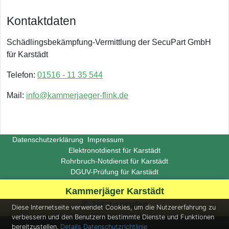
Kontaktdaten
Schädlingsbekämpfung-Vermittlung der SecuPart GmbH
für Karstädt
Telefon:
01516 - 11 35 544
Mail:
info@kammerjaeger-flink.de
Datenschutzerklärung
Impressum
Elektronotdienst für Karstädt
Rohrbruch-Notdienst für Karstädt
DGUV-Prüfung für Karstädt
Copyright ©
Insight-Ideas.de
2026
Kammerjäger Karstädt
(Last update 2026-06-29)
✆ Jetzt anrufen
Diese Internetseite verwendet Cookies, um die Nutzererfahrung zu
verbessern und den Benutzern bestimmte Dienste und Funktionen
bereitzustellen.
Details
Datenschutzrichtlinie