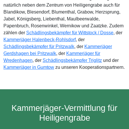
natürlich neben dem Zentrum von Heiligengrabe auch für
Blandikow, Blesendorf, Blumenthal, Grabow, Herzsprung,
Jabel, Königsberg, Liebenthal, Maulbeerwalde,
Papenbruch, Rosenwinkel, Wernikow und Zaatzke. Zudem
zählen der
Schädlingsbekämpfer für Wittstock / Dosse
, der
Kammerjäger Halenbeck-Rohlsdorf
, der
Schädlingsbekämpfer für Pritzwalk
, der
Kammerjäger
Gerdshagen bei Pritzwalk
, der
Kammerjäger für
Wredenhagen
, der
Schädlingsbekämpfer Triglitz
und der
Kammerjäger in Gumtow
zu unseren Kooperationspartnern.
Kammerjäger-Vermittlung für
Heiligengrabe