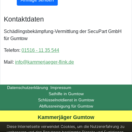
Kontaktdaten
Schädlingsbekämpfung-Vermittlung der SecuPart GmbH
für Gumtow
Telefon:
01516 - 11 35 544
Mail:
info@kammerjaeger-flink.de
Datenschutzerklärung
Impressum
Sathilfe in Gumtow
Schlüsselnotdienst in Gumtow
Abflussreinigung für Gumtow
Copyright ©
Insight-Ideas.de
2026
Kammerjäger Gumtow
(Last update 2026-06-29)
✆ Jetzt anrufen
Diese Internetseite verwendet Cookies, um die Nutzererfahrung zu