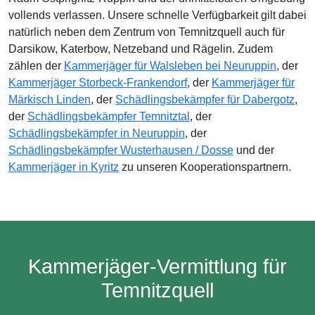
vollends verlassen. Unsere schnelle Verfügbarkeit gilt dabei
natürlich neben dem Zentrum von Temnitzquell auch für
Darsikow, Katerbow, Netzeband und Rägelin. Zudem
zählen der
Kammerjäger für Walsleben bei Neuruppin
, der
Kammerjäger Storbeck-Frankendorf
, der
Kammerjäger für
Märkisch Linden
, der
Schädlingsbekämpfer für Dabergotz
,
der
Schädlingsbekämpfer Temnitztal
, der
Schädlingsbekämpfer in Neuruppin
, der
Schädlingsbekämpfer Wusterhausen / Dosse
und der
Kammerjäger in Kyritz
zu unseren Kooperationspartnern.
Kammerjäger-Vermittlung für
Temnitzquell