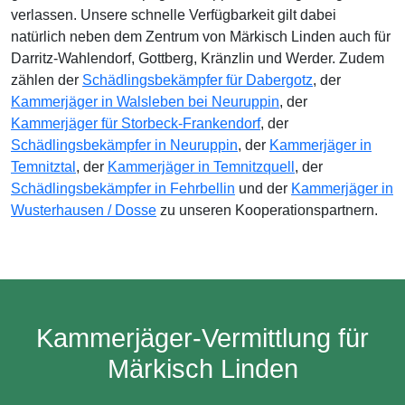
verlassen. Unsere schnelle Verfügbarkeit gilt dabei
natürlich neben dem Zentrum von Märkisch Linden auch für
Darritz-Wahlendorf, Gottberg, Kränzlin und Werder. Zudem
zählen der
Schädlingsbekämpfer für Dabergotz
, der
Kammerjäger in Walsleben bei Neuruppin
, der
Kammerjäger für Storbeck-Frankendorf
, der
Schädlingsbekämpfer in Neuruppin
, der
Kammerjäger in
Temnitztal
, der
Kammerjäger in Temnitzquell
, der
Schädlingsbekämpfer in Fehrbellin
und der
Kammerjäger in
Wusterhausen / Dosse
zu unseren Kooperationspartnern.
Kammerjäger-Vermittlung für
Märkisch Linden