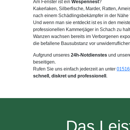
Am Fenster ist ein
Wespennest
?
Kakerlaken, Silberfische, Marder, Ratten, Ame
nach einem Schädlingsbekämpfer in der Nähe v
Und wenn man sie entdeckt ist es in den meist
professionellen Kammerjäger in Schach zu ha
Wanzen wachsen bereits im Verborgenen expone
die befallene Bausubstanz vor unwiderruflich
Aufgrund unseres
24h-Notdienstes
und unser
beseitigen.
Rufen Sie uns einfach jederzeit an unter
01516 
schnell, diskret und professionell
.
Das Leis