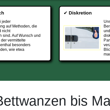
ch
✔
Diskretion
i jeder
Uns
ng auf Methoden, die
Ber
 nicht
und
h sind. Auf Wunsch und
dis
 der vermittelte
Par
enthal besonders
ver
den, wie etwa
Bli
ma
Bettwanzen bis Ma