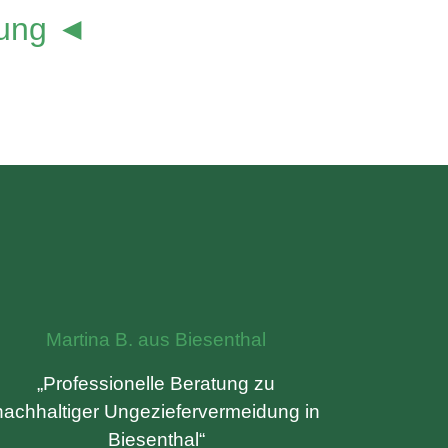
lung ◄
Martina B. aus Biesenthal
„Professionelle Beratung zu
nachhaltiger Ungeziefervermeidung in
Biesenthal“