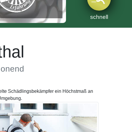
schnell
hal
chonend
ttelte Schädlingsbekämpfer ein Höchstmaß an
n Umgebung.