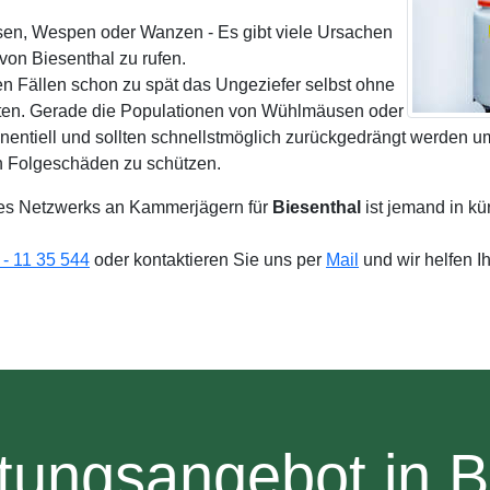
isen, Wespen oder Wanzen - Es gibt viele Ursachen
on Biesenthal zu rufen.
en Fällen schon zu spät das Ungeziefer selbst ohne
lten. Gerade die Populationen von Wühlmäusen oder
ntiell und sollten schnellstmöglich zurückgedrängt werden um
en Folgeschäden zu schützen.
es Netzwerks an Kammerjägern für
Biesenthal
ist jemand in kü
- 11 35 544
oder kontaktieren Sie uns per
Mail
und wir helfen I
tungsangebot in B