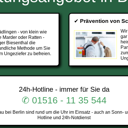
✔
Prävention von S
Wir
ädlingen - von klein wie
gar
 Marder oder Ratten -
hei
er Biesenthal die
Par
undliche Methode um Sie
zum
m Ungeziefer zu befreien.
Ung
24h-Hotline - immer für Sie da
✆ 01516 - 11 35 544
 bei Berlin sind rund um die Uhr im Einsatz - auch an Sonn- u
Hotline und 24h-Notdienst