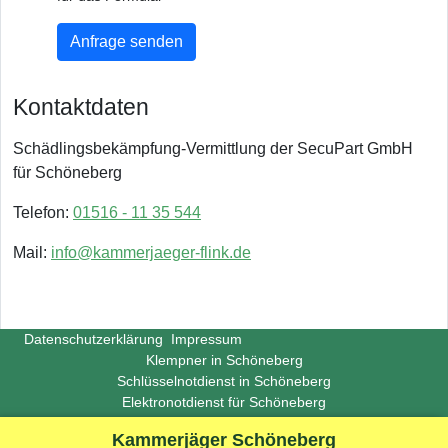
Anfrage senden
Kontaktdaten
Schädlingsbekämpfung-Vermittlung der SecuPart GmbH
für Schöneberg
Telefon:
01516 - 11 35 544
Mail:
info@kammerjaeger-flink.de
Datenschutzerklärung
Impressum
Klempner in Schöneberg
Schlüsselnotdienst in Schöneberg
Elektronotdienst für Schöneberg
Copyright ©
Insight-Ideas.de
2026
Kammerjäger Schöneberg
(Last update 2026-06-29)