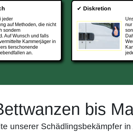
ch
✔
Diskretion
i jeder
Uns
g auf Methoden, die nicht
nur
h sondern
son
d. Auf Wunsch und falls
Dah
 vermittelte Kammerjäger in
Wer
rs tierschonende
Kam
ebendfallen an.
jed
Bettwanzen bis Ma
ite unserer Schädlingsbekämpfer i