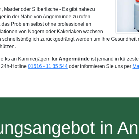
 Marder oder Silberfische - Es gibt nahezu
er in der Nähe von Angermünde zu rufen.
t das Problem selbst ohne professionellen
lationen von Nagern oder Kakerlaken wachsen
en schnellstmöglich zurückgedrängt werden um Ihre Gesundheit n
hützen.
erks an Kammerjägern für
Angermünde
ist jemand in kürzeste
e 24h-Hotline
01516 - 11 35 544
oder informieren Sie uns per
Ma
tungsangebot in A