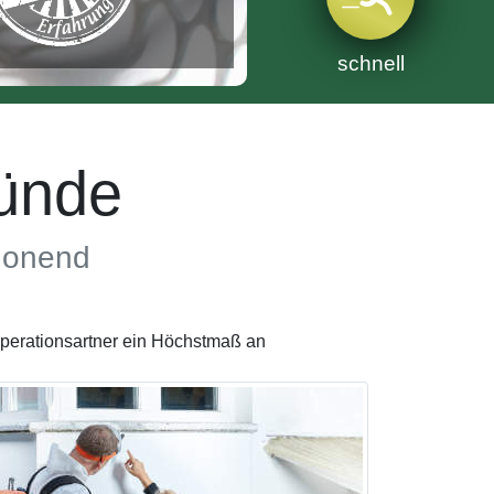
schnell
ünde
chonend
perationsartner ein Höchstmaß an