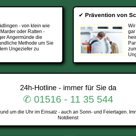
✔
Prävention von S
ädlingen - von klein wie
Wir
 Marder oder Ratten -
gar
ger Angermünde die
hei
undliche Methode um Sie
Par
dem Ungeziefer zu
zum
Ung
24h-Hotline - immer für Sie da
✆ 01516 - 11 35 544
d um die Uhr im Einsatz - auch an Sonn- und Feiertagen. Imm
Notdienst