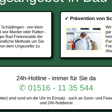
✔
Prävention von S
 Schädlingen - von klein
Wir
 wie Marder oder Ratten -
gar
ger Bad Freienwalde die
hei
undliche Methode um Sie
Par
von dem Ungeziefer zu
Fre
Abw
24h-Hotline - immer für Sie da
✆ 01516 - 11 35 544
r) sind rund um die Uhr im Einsatz - auch an Sonn- und Feier
und 24h-Notdienst