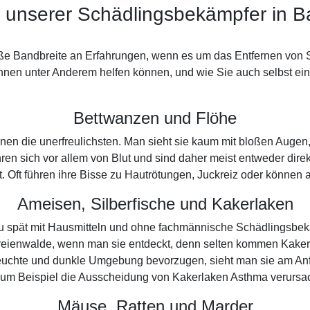
e unserer Schädlingsbekämpfer in B
ße Bandbreite an Erfahrungen, wenn es um das Entfernen von Sc
hnen unter Anderem helfen können, und wie Sie auch selbst ein
Bettwanzen und Flöhe
inen die unerfreulichsten. Man sieht sie kaum mit bloßen Auge
ren sich vor allem von Blut und sind daher meist entweder dir
tt. Oft führen ihre Bisse zu Hautrötungen, Juckreiz oder können
Ameisen, Silberfische und Kakerlaken
n zu spät mit Hausmitteln und ohne fachmännische Schädlingsbe
reienwalde, wenn man sie entdeckt, denn selten kommen Kaker
euchte und dunkle Umgebung bevorzugen, sieht man sie am Anfa
zum Beispiel die Ausscheidung von Kakerlaken Asthma verursa
Mäuse, Ratten und Marder