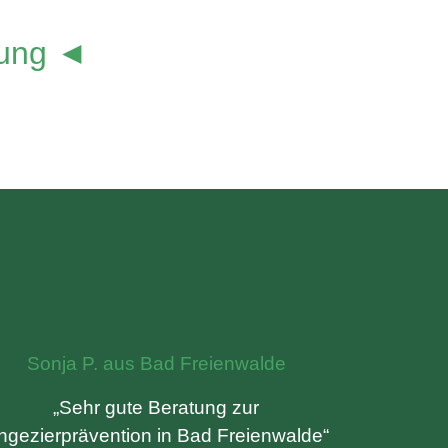
lung ◄
Sonja P. aus Bad Freienwalde
„Sehr gute Beratung zur
ngezierprävention in Bad Freienwalde“