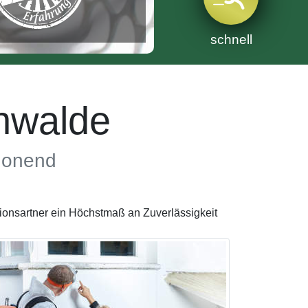
schnell
nwalde
chonend
ionsartner ein Höchstmaß an Zuverlässigkeit