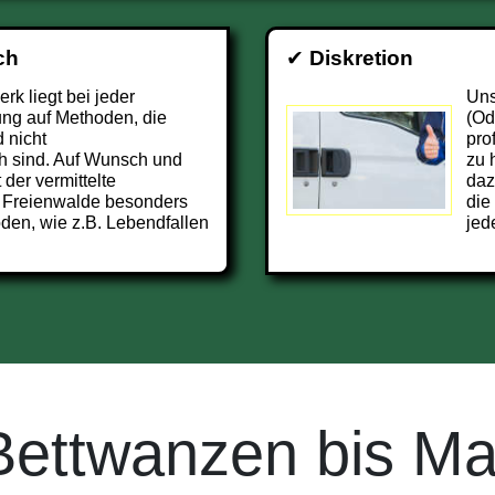
ch
✔
Diskretion
k liegt bei jeder
Uns
ng auf Methoden, die
(Od
 nicht
pro
h sind. Auf Wunsch und
zu 
 der vermittelte
daz
 Freienwalde besonders
die
den, wie z.B. Lebendfallen
jed
Bettwanzen bis Ma