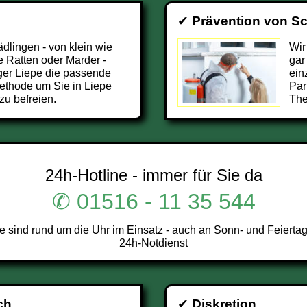
✔
Prävention von S
ädlingen - von klein wie
Wir
 Ratten oder Marder -
gar
ger Liepe die passende
ein
ethode um Sie in Liepe
Par
zu befreien.
The
24h-Hotline - immer für Sie da
✆ 01516 - 11 35 544
sind rund um die Uhr im Einsatz - auch an Sonn- und Feiertag
24h-Notdienst
ch
✔
Diskretion