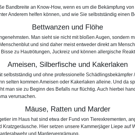
oße Bandbreite an Know-How, wenn es um die Bekämpfung von Sc
ter Anderem helfen können, und wie Sie selbstständig einen Bef
Bettwanzen und Flöhe
nangenehmsten. Man sieht sie nicht mit bloßen Augen, sondern 
Menschenblut und sind daher meist entweder direkt am Mensche
ihre Bisse zu Hautrötungen, Juckreiz und können allergische Rea
Ameisen, Silberfische und Kakerlaken
pät selbstständig und ohne professionelle Schädlingsbekämpfer
enn selten kommen Ameisen oder Kakerlaken alleine. Und da spe
 man sie zu Beginn des Befalls nur flüchtig. Auch hierbei han
hma verursachen.
Mäuse, Ratten und Marder
agetier im Haus hat sind etwa der Fund von Tierexkrementen, a
nd Kratzgeräusche. Hier setzen unsere Kammerjäger Liepe auf 
r Marderabwehr und Mardervergrämung.