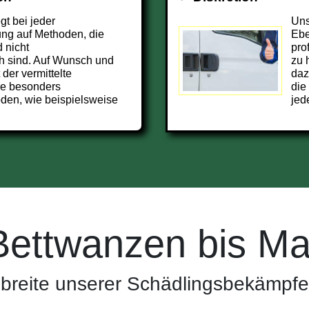
t bei jeder
Uns
ng auf Methoden, die
Ebe
 nicht
pro
h sind. Auf Wunsch und
zu 
 der vermittelte
daz
pe besonders
die
den, wie beispielsweise
jed
Bettwanzen bis Ma
breite unserer Schädlingsbekämpfer