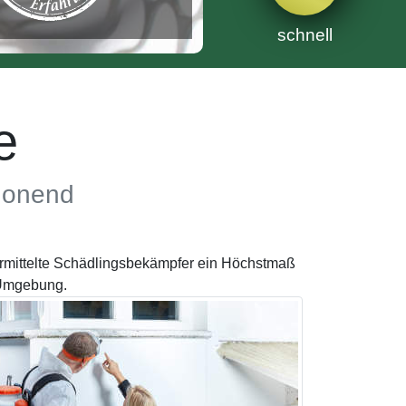
schnell
e
chonend
ermittelte Schädlingsbekämpfer ein Höchstmaß
 Umgebung.