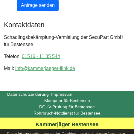
Anfrage senden
Kontaktdaten
Schädlingsbekämpfung-Vermittlung der SecuPart GmbH
für Bestensee
Telefon:
01516 - 11 35 544
Mail:
info@kammerjaeger-flink.de
Datenschutzerklärung
Impressum
Klempner für Bestensee
DGUV-Prüfung für Bestensee
Rohrbruch-Notdienst für Bestensee
Copyright ©
Insight-Ideas.de
2026
Kammerjäger Bestensee
(Last update 2026-06-29)
✆ Jetzt anrufen
Diese Internetseite verwendet Cookies, um die Nutzererfahrung zu