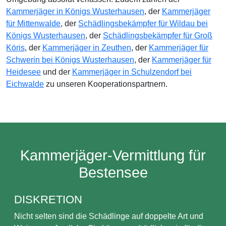
Kammerjäger in Königs Wusterhausen
, der
Kammerjäger
für Mittenwalde
, der
Schädlingsbekämpfer für Wildau bei
Königs Wusterhausen
, der
Schädlingsbekämpfer für Groß
Köris
, der
Kammerjäger in Zeuthen
, der
Kammerjäger für
Schwerin bei Königs Wusterhausen
, der
Kammerjäger für
Heidesee
und der
Kammerjäger in Schulzendorf bei
Eichwalde
zu unseren Kooperationspartnern.
Kammerjäger-Vermittlung für
Bestensee
DISKRETION
Nicht selten sind die Schädlinge auf doppelte Art und