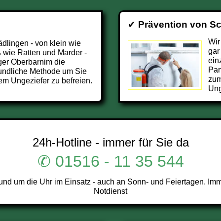
✔
Prävention von S
Wir
ädlingen - von klein wie
gar
 wie Ratten und Marder -
ein
ger Oberbarnim die
Par
undliche Methode um Sie
zum
em Ungeziefer zu befreien.
Ung
24h-Hotline - immer für Sie da
✆ 01516 - 11 35 544
d um die Uhr im Einsatz - auch an Sonn- und Feiertagen. Imm
Notdienst