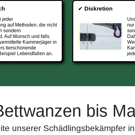
ch
✔
Diskretion
i jeder
Uns
g auf Methoden, die nicht
nur
h sondern
son
d. Auf Wunsch und falls
Dah
 vermittelte Kammerjäger in
Wer
rs tierschonende
Kam
eispiel Lebendfallen an.
jed
Bettwanzen bis Ma
ite unserer Schädlingsbekämpfer i