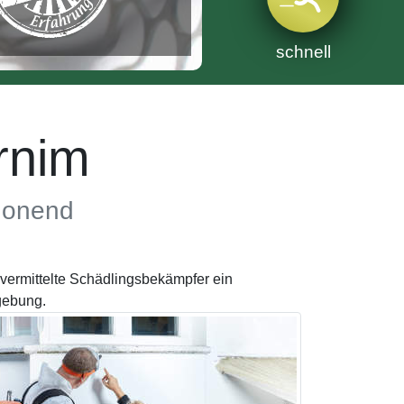
schnell
rnim
chonend
vermittelte Schädlingsbekämpfer ein
gebung.