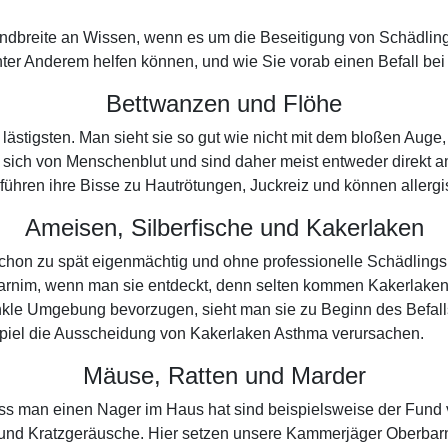
andbreite an Wissen, wenn es um die Beseitigung von Schädling
ter Anderem helfen können, und wie Sie vorab einen Befall bei
Bettwanzen und Flöhe
e lästigsten. Man sieht sie so gut wie nicht mit dem bloßen Au
 sich von Menschenblut und sind daher meist entweder direkt 
Oft führen ihre Bisse zu Hautrötungen, Juckreiz und können aller
Ameisen, Silberfische und Kakerlaken
schon zu spät eigenmächtig und ohne professionelle Schädling
barnim, wenn man sie entdeckt, denn selten kommen Kakerlake
kle Umgebung bevorzugen, sieht man sie zu Beginn des Befalls 
piel die Ausscheidung von Kakerlaken Asthma verursachen.
Mäuse, Ratten und Marder
dass man einen Nager im Haus hat sind beispielsweise der Fund
 und Kratzgeräusche. Hier setzen unsere Kammerjäger Oberbar