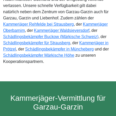
verlassen. Unsere schnelle Verfügbarkeit gilt dabei
natürlich neben dem Zentrum von Garzau-Garzin auch für
Garzau, Garzin und Liebenhof. Zudem zählen der
Kammerjäger Rehfelde bei Strausberg
, der
Kammerjäger
Oberbarnim
, der
Kammerjäger Waldsieversdorf
, der
Schädlingsbekämpfer Buckow (Märkische Schweiz)
, der
Schädlingsbekämpfer für Strausberg
, der
Kammerjäger in
Prötzel
, der
Schädlingsbekämpfer in Müncheberg
und der
Schädlingsbekämpfer Märkische Höhe
zu unseren
Kooperationspartnern.
Kammerjäger-Vermittlung für
Garzau-Garzin