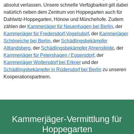
absolut verlassen. Unsere schnelle Verfügbarkeit gilt dabei
natürlich neben dem Zentrum von Hoppegarten auch für
Dahlwitz-Hoppegarten, Hönow und Münchehofe. Zudem
zählen der
Kammerjäger für Neuenhagen bei Berlin
, der
Kammerjäger für Fredersdorf-Vogelsdorf
, der
Kammerjäger
Schöneiche bei Berlin
, der
Schädlingsbekämpfer
Altlandsberg
, der
Schädlingsbekämpfer Ahrensfelde
, der
Kammerjäger für Petershagen / Eggersdorf
, der
Kammerjäger Woltersdorf bei Erkner
und der
Schädlingsbekämpfer in Rüdersdorf bei Berlin
zu unseren
Kooperationspartnern.
Kammerjäger-Vermittlung für
Hoppegarten