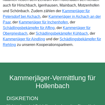
auch für Hirschbach, Igenhausen, Mainbach, Motzenhofen
und Schönbach. Zudem zählen der
Kammerjäger für
Petersdorf bei Aichach
, der
Kammerjäger in Aichach an der
Paar
, der
Kammerjäger für Inchenhofen
, der
Schädlingsbekämpfer für Affing
, der
Kammerjäger für
Obergriesbach
, der
Schädlingsbekämpfer Kühbach
, der
Kammerjäger für Aindling
und der
Schädlingsbekämpfer für
Rehling
zu unseren Kooperationspartnern.
Kammerjäger-Vermittlung für
Hollenbach
DISKRETION