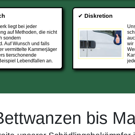
ch
✔
Diskretion
k liegt bei jeder
Uns
g auf Methoden, die nicht
sch
h sondern
auc
d. Auf Wunsch und falls
wir
er vermittelte Kammerjäger
Wer
ers tierschonende
Kam
eispiel Lebendfallen an.
jed
Bettwanzen bis Ma