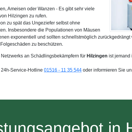
ken, Ameisen oder Wanzen - Es gibt sehr viele
on Hilzingen zu rufen.
on zu spät das Ungeziefer selbst ohne
ten. Insbesondere die Populationen von Mäusen
enen exponentiell und sollten schnellstmöglich zurückgedrängt
n Folgeschäden zu beschützen.
 Netzwerks an Schädlingsbekämpfern für
Hilzingen
ist jemand 
e 24h-Service-Hotline
01516 - 11 35 544
oder informieren Sie u
stungsangebot in H