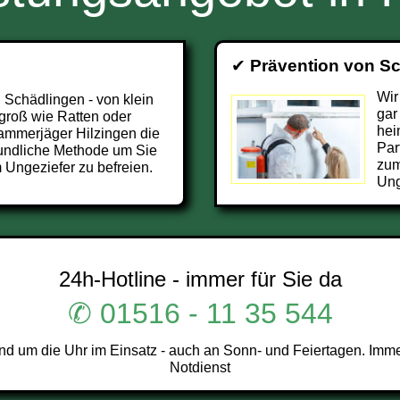
✔
Prävention von S
Wir
 Schädlingen - von klein
gar
groß wie Ratten oder
hei
Kammerjäger Hilzingen die
Par
undliche Methode um Sie
zum
 Ungeziefer zu befreien.
Ung
24h-Hotline - immer für Sie da
✆ 01516 - 11 35 544
d um die Uhr im Einsatz - auch an Sonn- und Feiertagen. Imme
Notdienst