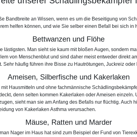
eite unserer Schädlingsbekämpfer i
ße Bandbreite an Wissen, wenn es um die Beseitigung von Schä
em helfen können, und wie Sie selber einen Befall bei sich in 
Bettwanzen und Flöhe
die lästigsten. Man sieht sie kaum mit bloßen Augen, sondern m
llem von Menschenblut und sind daher meist entweder direkt a
ett. Sehr häufig führen ihre Bisse zu Hautrötungen, Juckreiz od
Ameisen, Silberfische und Kakerlaken
pät mit Hausmitteln und ohne fachmännische Schädlingsbekämpf
tdeckt, denn selten kommen Kakerlaken oder Ameisen einzeln. U
gen, sieht man sie am Anfang des Befalls nur flüchtig. Auch hi
heidung von Kakerlaken Asthma verursachen.
Mäuse, Ratten und Marder
ass man Nager im Haus hat sind zum Beispiel der Fund von Tiere