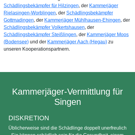
Schädlingsbekämpfer für Hilzingen
, der
Kammerjäger
Rielasingen-Worblingen
, der
Schädlingsbekämpfer
Gottmadingen
, der
Kammerjäger Mühlhausen-Ehingen
, der
Schädlingsbekämpfer Volkertshausen
, der
Schädlingsbekämpfer Steißlingen
, der
Kammerjäger Moos
(Bodensee)
und der
Kammerjäger Aach (Hegau)
zu
unseren Kooperationspartnern.
Kammerjäger-Vermittlung für
Singen
DISKRETION
Üblicherweise sind die Schädlinge doppelt unerfreulich