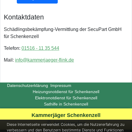
Kontaktdaten
Schädlingsbekämpfung-Vermittlung der SecuPart GmbH
für Schenkenzell
Telefon:
01516 - 11 35 544
Mail:
info@kammerjaeger-flink.de
Datenschutzerklärung
Impressum
Heizungsnotdienst für Schenkenzell
Elektronotdienst für Schenkenzell
Sathilfe in Schenkenzell
Copyright ©
Insight-Ideas.de
2026
Kammerjäger Schenkenzell
(Last update 2026-06-29)
✆ Jetzt anrufen
Diese Internetseite verwendet Cookies, um die Nutzererfahrung zu
verbessern und den Benutzern bestimmte Dienste und Funktionen