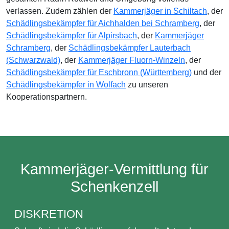
verlassen. Zudem zählen der
Kammerjäger in Schiltach
, der
Schädlingsbekämpfer für Aichhalden bei Schramberg
, der
Schädlingsbekämpfer für Alpirsbach
, der
Kammerjäger
Schramberg
, der
Schädlingsbekämpfer Lauterbach
(Schwarzwald)
, der
Kammerjäger Fluorn-Winzeln
, der
Schädlingsbekämpfer für Eschbronn (Württemberg)
und der
Schädlingsbekämpfer in Wolfach
zu unseren
Kooperationspartnern.
Kammerjäger-Vermittlung für
Schenkenzell
DISKRETION