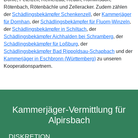
Rötenbach, Rötenbächle und Zelleracker. Zudem zählen
der
Schädlingsbekämpfer Schenkenzell
, der
Kammerjäger
für Dornhan
, der
Schädlingsbekämpfer für Fluorn-Winzeln
,
der
Schädlingsbekämpfer in Schiltach
, der
Schädlingsbekämpfer Aichhalden bei Schramberg
, der
Schädlingsbekämpfer für Loßburg
, der
Schädlingsbekämpfer Bad Rippoldsau-Schapbach
und der
Kammerjäger in Eschbronn (Württemberg)
zu unseren
Kooperationspartnern.
Kammerjäger-Vermittlung für
Alpirsbach
DISKRETION