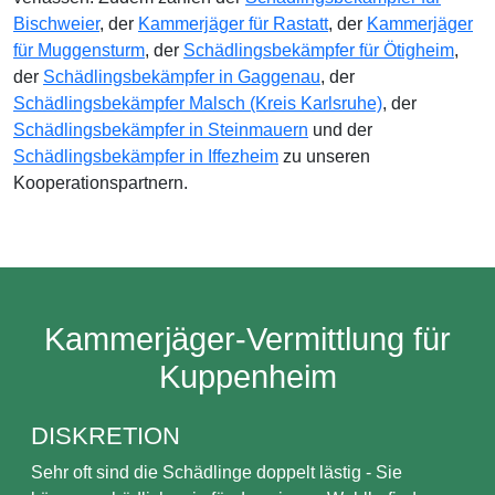
Bischweier
, der
Kammerjäger für Rastatt
, der
Kammerjäger
für Muggensturm
, der
Schädlingsbekämpfer für Ötigheim
,
der
Schädlingsbekämpfer in Gaggenau
, der
Schädlingsbekämpfer Malsch (Kreis Karlsruhe)
, der
Schädlingsbekämpfer in Steinmauern
und der
Schädlingsbekämpfer in Iffezheim
zu unseren
Kooperationspartnern.
Kammerjäger-Vermittlung für
Kuppenheim
DISKRETION
Sehr oft sind die Schädlinge doppelt lästig - Sie