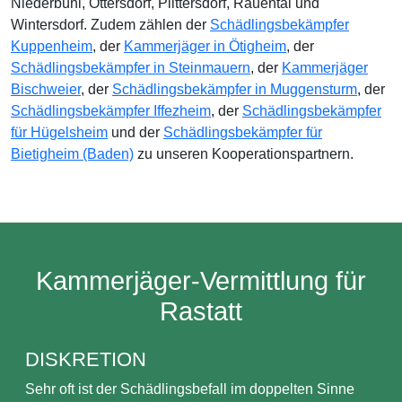
Niederbühl, Ottersdorf, Plittersdorf, Rauental und
Wintersdorf. Zudem zählen der
Schädlingsbekämpfer
Kuppenheim
, der
Kammerjäger in Ötigheim
, der
Schädlingsbekämpfer in Steinmauern
, der
Kammerjäger
Bischweier
, der
Schädlingsbekämpfer in Muggensturm
, der
Schädlingsbekämpfer Iffezheim
, der
Schädlingsbekämpfer
für Hügelsheim
und der
Schädlingsbekämpfer für
Bietigheim (Baden)
zu unseren Kooperationspartnern.
Kammerjäger-Vermittlung für
Rastatt
DISKRETION
Sehr oft ist der Schädlingsbefall im doppelten Sinne