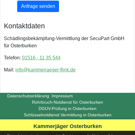
Anfrage senden
Kontaktdaten
Schädlingsbekämpfung-Vermittlung der SecuPart GmbH
für Osterburken
Telefon:
01516 - 11 35 544
Mail:
info@kammerjaeger-flink.de
Datenschutzerklärung
Impressum
Rohrbruch-Notdienst für Osterburken
DGUV-Prüfung in Osterburken
Schlüsselnotdienst Vermittlung in Osterburken
Copyright ©
Insight-Ideas.de
2026
Kammerjäger Osterburken
(Last update 2026-06-29)
✆ Jetzt anrufen