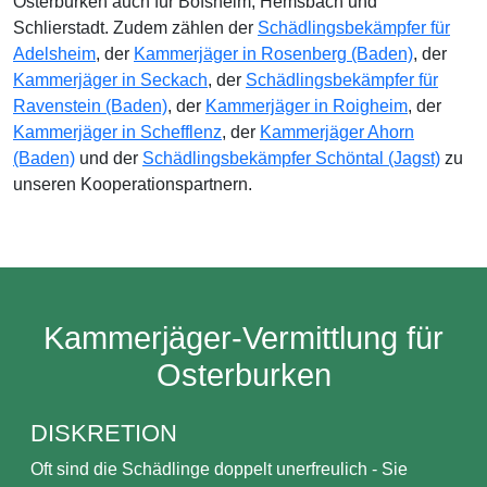
Osterburken auch für Bofsheim, Hemsbach und
Schlierstadt. Zudem zählen der
Schädlingsbekämpfer für
Adelsheim
, der
Kammerjäger in Rosenberg (Baden)
, der
Kammerjäger in Seckach
, der
Schädlingsbekämpfer für
Ravenstein (Baden)
, der
Kammerjäger in Roigheim
, der
Kammerjäger in Schefflenz
, der
Kammerjäger Ahorn
(Baden)
und der
Schädlingsbekämpfer Schöntal (Jagst)
zu
unseren Kooperationspartnern.
Kammerjäger-Vermittlung für
Osterburken
DISKRETION
Oft sind die Schädlinge doppelt unerfreulich - Sie