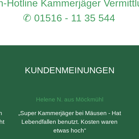
-Hotline Kammerjäger Vermitt
✆ 01516 - 11 35 544
KUNDENMEINUNGEN
Helene N. aus Möckmühl
n
„Super Kammerjäger bei Mäusen - Hat
ht
Lebendfallen benutzt. Kosten waren
etwas hoch“