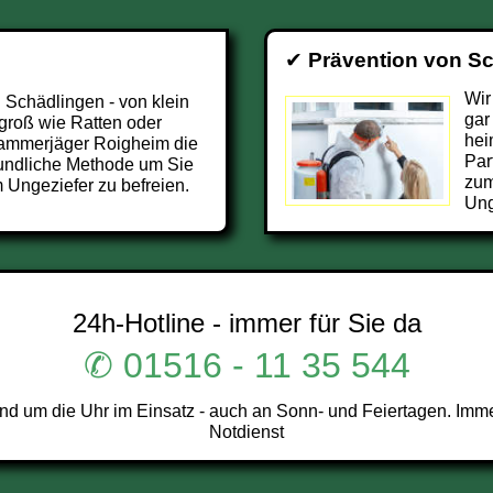
✔
Prävention von S
Wir
 Schädlingen - von klein
gar
groß wie Ratten oder
hei
 Kammerjäger Roigheim die
Par
undliche Methode um Sie
zum
 Ungeziefer zu befreien.
Ung
24h-Hotline - immer für Sie da
✆ 01516 - 11 35 544
 um die Uhr im Einsatz - auch an Sonn- und Feiertagen. Imme
Notdienst