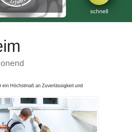
schnell
eim
chonend
r ein Höchstmaß an Zuverlässigkeit und