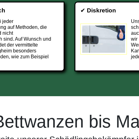
ch
✔
Diskretion
i jeder
Uns
ng auf Methoden, die
sch
 nicht
auc
h sind. Auf Wunsch und
wir
et der vermittelte
Wer
gheim besonders
Kam
den, wie zum Beispiel
jed
Bettwanzen bis Ma