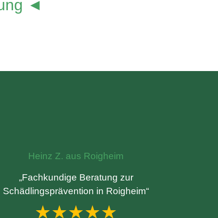
lung ◄
Heinz Z. aus Roigheim
„Fachkundige Beratung zur
Schädlingsprävention in Roigheim“
★★★★★