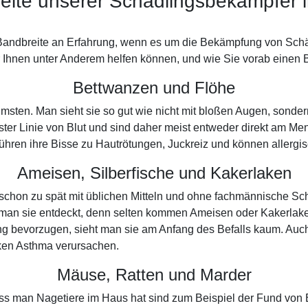
eite unserer Schädlingsbekämpfer 
 Bandbreite an Erfahrung, wenn es um die Bekämpfung von Schäd
Ihnen unter Anderem helfen können, und wie Sie vorab einen Be
Bettwanzen und Flöhe
msten. Man sieht sie so gut wie nicht mit bloßen Augen, sonde
ster Linie von Blut und sind daher meist entweder direkt am Me
g führen ihre Bisse zu Hautrötungen, Juckreiz und können allerg
Ameisen, Silberfische und Kakerlaken
 schon zu spät mit üblichen Mitteln und ohne fachmännische S
 man sie entdeckt, denn selten kommen Ameisen oder Kakerlake
g bevorzugen, sieht man sie am Anfang des Befalls kaum. Auch 
aken Asthma verursachen.
Mäuse, Ratten und Marder
dass man Nagetiere im Haus hat sind zum Beispiel der Fund vo