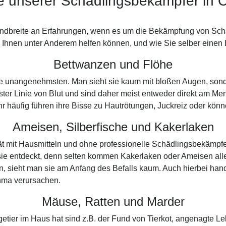
e unserer Schädlingsbekämpfer in 
andbreite an Erfahrungen, wenn es um die Bekämpfung von Schä
Ihnen unter Anderem helfen können, und wie Sie selber einen B
Bettwanzen und Flöhe
 die unangenehmsten. Man sieht sie kaum mit bloßen Augen, son
ster Linie von Blut und sind daher meist entweder direkt am M
Sehr häufig führen ihre Bisse zu Hautrötungen, Juckreiz oder kö
Ameisen, Silberfische und Kakerlaken
pät mit Hausmitteln und ohne professionelle Schädlingsbekämpf
ie entdeckt, denn selten kommen Kakerlaken oder Ameisen alle
 sieht man sie am Anfang des Befalls kaum. Auch hierbei hand
hma verursachen.
Mäuse, Ratten und Marder
getier im Haus hat sind z.B. der Fund von Tierkot, angenagte L