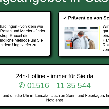
✔
Prävention von S
chädlingen - von klein wie
Wir
 Ratten und Marder - findet
gar
strop-Rauxel die
ein
undliche Methode um Sie
Par
on dem Ungeziefer zu
Rau
von
24h-Hotline - immer für Sie da
✆ 01516 - 11 35 544
und um die Uhr im Einsatz - auch an Sonn- und Feiertagen. I
Notdienst