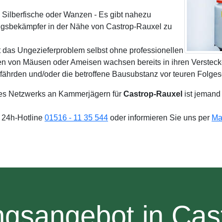
 Silberfische oder Wanzen - Es gibt nahezu
ngsbekämpfer in der Nähe von Castrop-Rauxel zu
t das Ungezieferproblem selbst ohne professionellen
n von Mäusen oder Ameisen wachsen bereits in ihren Verstecken
efährden und/oder die betroffene Bausubstanz vor teuren Folge
es Netzwerks an Kammerjägern für
Castrop-Rauxel
ist jemand
e 24h-Hotline
01516 - 11 35 544
oder informieren Sie uns per
Ma
ngsangebot in Cas