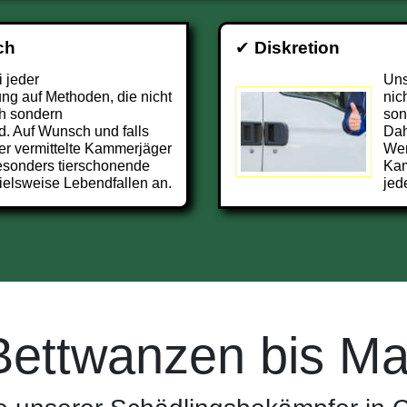
ch
✔
Diskretion
i jeder
Uns
g auf Methoden, die nicht
nic
h sondern
son
d. Auf Wunsch und falls
Dah
er vermittelte Kammerjäger
Wer
esonders tierschonende
Kam
ielsweise Lebendfallen an.
jed
Bettwanzen bis Ma