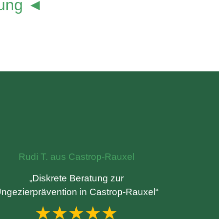
lung ◄
Rudi T. aus Castrop-Rauxel
„Diskrete Beratung zur
ngezierprävention in Castrop-Rauxel“
★★★★★