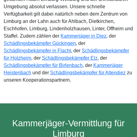
Umgebung absolut verlassen. Unsere schnelle
Verfügbarkeit gilt dabei natürlich neben dem Zentrum von
Limburg an der Lahn auch für Ahlbach, Dietkirchen,
Eschhofen, Limburg, Lindenholzhausen, Linter, Offheim und
Staffel. Zudem zählen der
Kammerjäger in Diez
, der
Schädlingsbekämpfer Gückingen
, der
Schädlingsbekämpfer in Flacht
, der
Schädlingsbekämpfer
für Holzheim
, der
Schädlingsbekämpfer Elz
, der
Schädlingsbekämpfer für Birlenbach
, der
Kammerjäger
Heistenbach
und der
Schädlingsbekämpfer für Altendiez
zu
unseren Kooperationspartnern.
Kammerjäger-Vermittlung für
Limburg