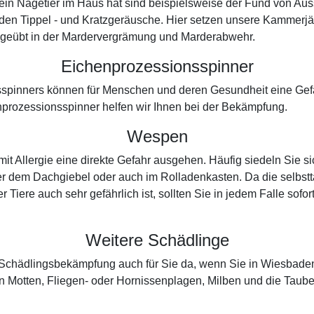
an ein Nagetier im Haus hat sind beispielsweise der Fund von A
nden Tippel - und Kratzgeräusche. Hier setzen unsere Kammer
ch geübt in der Mardervergrämung und Marderabwehr.
Eichenprozessionsspinner
spinners können für Menschen und deren Gesundheit eine Gefah
prozessionsspinner helfen wir Ihnen bei der Bekämpfung.
Wespen
t Allergie eine direkte Gefahr ausgehen. Häufig siedeln Sie s
er dem Dachgiebel oder auch im Rolladenkasten. Da die selbsttä
r Tiere auch sehr gefährlich ist, sollten Sie in jedem Falle so
Weitere Schädlinge
er Schädlingsbekämpfung auch für Sie da, wenn Sie in Wiesbad
 Motten, Fliegen- oder Hornissenplagen, Milben und die Taub