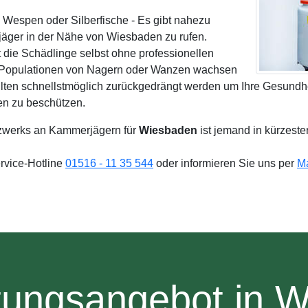
 Wespen oder Silberfische - Es gibt nahezu
äger in der Nähe von Wiesbaden zu rufen.
t die Schädlinge selbst ohne professionellen
e Populationen von Nagern oder Wanzen wachsen
ollten schnellstmöglich zurückgedrängt werden um Ihre Gesundhe
en zu beschützen.
zwerks an Kammerjägern für
Wiesbaden
ist jemand in kürzeste
ervice-Hotline
01516 - 11 35 544
oder informieren Sie uns per
Ma
tungsangebot in 