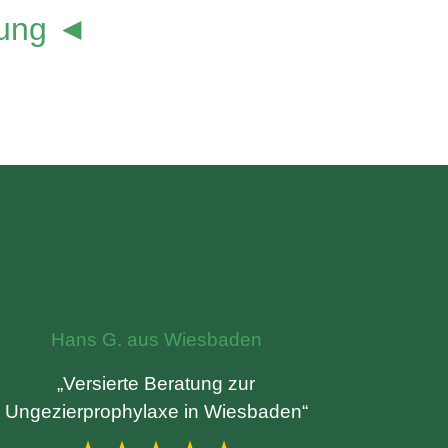
lung ◄
Hans G. aus Wiesbaden
„Versierte Beratung zur
Ungezierprophylaxe in Wiesbaden“