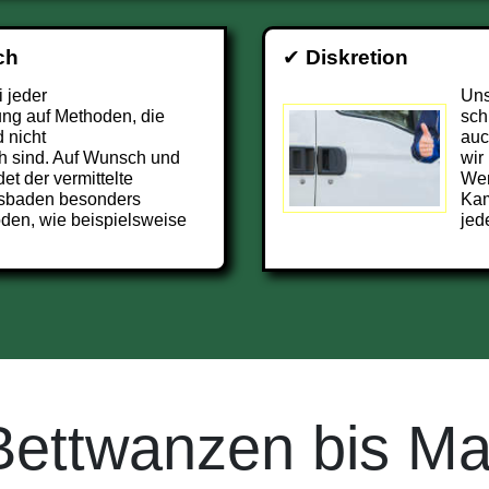
ch
✔
Diskretion
i jeder
Uns
ng auf Methoden, die
sch
 nicht
auc
h sind. Auf Wunsch und
wir
et der vermittelte
Wer
sbaden besonders
Kam
den, wie beispielsweise
jed
Bettwanzen bis Ma