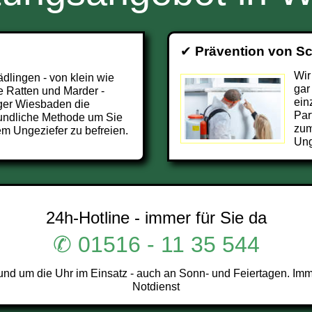
✔
Prävention von S
Wir
ädlingen - von klein wie
gar
e Ratten und Marder -
ein
ger Wiesbaden die
Par
undliche Methode um Sie
zum
m Ungeziefer zu befreien.
Ung
24h-Hotline - immer für Sie da
✆ 01516 - 11 35 544
d um die Uhr im Einsatz - auch an Sonn- und Feiertagen. Imme
Notdienst