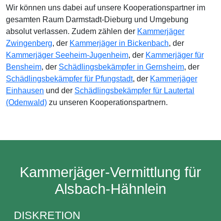
Wir können uns dabei auf unsere Kooperationspartner im
gesamten Raum Darmstadt-Dieburg und Umgebung
absolut verlassen. Zudem zählen der
Kammerjäger
Zwingenberg
, der
Kammerjäger in Bickenbach
, der
Kammerjäger Seeheim-Jugenheim
, der
Kammerjäger für
Bensheim
, der
Schädlingsbekämpfer in Gernsheim
, der
Schädlingsbekämpfer für Pfungstadt
, der
Kammerjäger
Einhausen
und der
Schädlingsbekämpfer für Lautertal
(Odenwald)
zu unseren Kooperationspartnern.
Kammerjäger-Vermittlung für
Alsbach-Hähnlein
DISKRETION