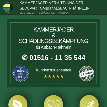
KAMMERJÄGER-VERMITTLUNG DER
SECUPART GMBH / ALSBACH-HÄHNLEIN
LEISTUNGEN
SCHÄDLINGE
KONTAKT
KAMMERJÄGER
&
SCHÄDLINGSBEKÄMPFUNG
für Alsbach-Hähnlein
✆ 01516 - 11 35 544
Kundenzufriedenheit
★★★★★