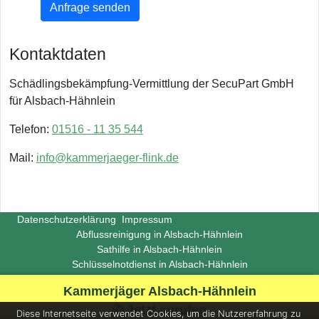
Anfrage senden
Kontaktdaten
Schädlingsbekämpfung-Vermittlung der SecuPart GmbH
für Alsbach-Hähnlein
Telefon:
01516 - 11 35 544
Mail:
info@kammerjaeger-flink.de
Datenschutzerklärung
Impressum
Abflussreinigung in Alsbach-Hähnlein
Sathilfe in Alsbach-Hähnlein
Schlüsselnotdienst in Alsbach-Hähnlein
Copyright ©
Insight-Ideas.de
2026
Kammerjäger Alsbach-Hähnlein
(Last update 2026-06-29)
✆ Jetzt anrufen
Diese Internetseite verwendet Cookies, um die Nutzererfahrung zu