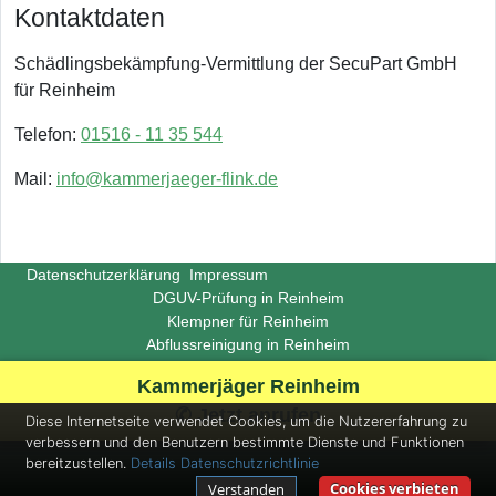
Kontaktdaten
Schädlingsbekämpfung-Vermittlung der SecuPart GmbH
für Reinheim
Telefon:
01516 - 11 35 544
Mail:
info@kammerjaeger-flink.de
Datenschutzerklärung
Impressum
DGUV-Prüfung in Reinheim
Klempner für Reinheim
Abflussreinigung in Reinheim
Copyright ©
Insight-Ideas.de
2026
Kammerjäger Reinheim
(Last update 2026-06-29)
✆ Jetzt anrufen
Diese Internetseite verwendet Cookies, um die Nutzererfahrung zu
verbessern und den Benutzern bestimmte Dienste und Funktionen
bereitzustellen.
Details
Datenschutzrichtlinie
Cookies verbieten
Verstanden