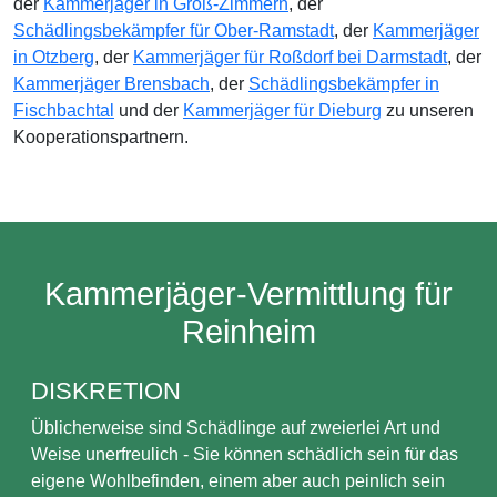
der
Kammerjäger in Groß-Zimmern
, der
Schädlingsbekämpfer für Ober-Ramstadt
, der
Kammerjäger
in Otzberg
, der
Kammerjäger für Roßdorf bei Darmstadt
, der
Kammerjäger Brensbach
, der
Schädlingsbekämpfer in
Fischbachtal
und der
Kammerjäger für Dieburg
zu unseren
Kooperationspartnern.
Kammerjäger-Vermittlung für
Reinheim
DISKRETION
Üblicherweise sind Schädlinge auf zweierlei Art und
Weise unerfreulich - Sie können schädlich sein für das
eigene Wohlbefinden, einem aber auch peinlich sein