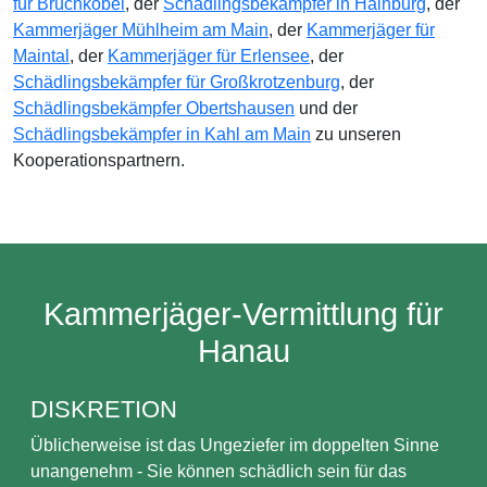
für Bruchköbel
, der
Schädlingsbekämpfer in Hainburg
, der
Kammerjäger Mühlheim am Main
, der
Kammerjäger für
Maintal
, der
Kammerjäger für Erlensee
, der
Schädlingsbekämpfer für Großkrotzenburg
, der
Schädlingsbekämpfer Obertshausen
und der
Schädlingsbekämpfer in Kahl am Main
zu unseren
Kooperationspartnern.
Kammerjäger-Vermittlung für
Hanau
DISKRETION
Üblicherweise ist das Ungeziefer im doppelten Sinne
unangenehm - Sie können schädlich sein für das