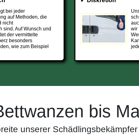
ch
✔
Diskretion
t bei jeder
Uns
ng auf Methoden, die
sch
 nicht
auc
h sind. Auf Wunsch und
wir
et der vermittelte
Wer
perz besonders
Kam
den, wie zum Beispiel
jed
Bettwanzen bis Ma
reite unserer Schädlingsbekämpfer 