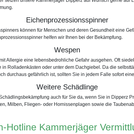
er setzen unsere Kammerjäger Dipperz auf Wunsch gerne auf Le
ämung.
Eichenprozessionsspinner
spinners können für Menschen und deren Gesundheit eine Gefah
prozessionsspinner helfen wir Ihnen bei der Bekämpfung.
Wespen
t Allergie eine lebensbedrohliche Gefahr ausgehen. Oft siede
e in Rolladenkästen oder unter dem Dachgiebel. Da die selbsttät
ch durchaus gefährlich ist, sollten Sie in jedem Falle sofort ei
Weitere Schädlinge
er Schädlingsbekämpfung auch für Sie da, wenn Sie in Dipperz
en, Milben, Fliegen- oder Hornissenplagen sowie die Taubena
-Hotline Kammerjäger Vermitt