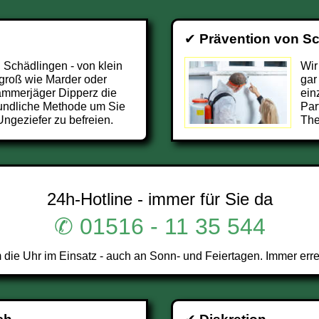
✔
Prävention von S
 Schädlingen - von klein
Wir
 groß wie Marder oder
gar
Kammerjäger Dipperz die
ein
undliche Methode um Sie
Par
ngeziefer zu befreien.
The
24h-Hotline - immer für Sie da
✆ 01516 - 11 35 544
die Uhr im Einsatz - auch an Sonn- und Feiertagen. Immer erre