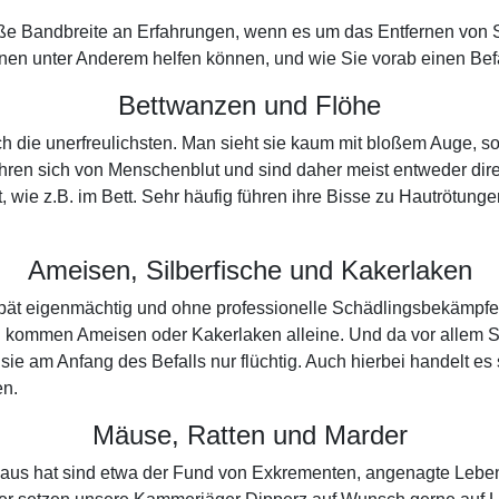
oße Bandbreite an Erfahrungen, wenn es um das Entfernen von S
nen unter Anderem helfen können, und wie Sie vorab einen Befal
Bettwanzen und Flöhe
auch die unerfreulichsten. Man sieht sie kaum mit bloßem Auge
ähren sich von Menschenblut und sind daher meist entweder di
t, wie z.B. im Bett. Sehr häufig führen ihre Bisse zu Hautrötun
Ameisen, Silberfische und Kakerlaken
u spät eigenmächtig und ohne professionelle Schädlingsbekämpf
n kommen Ameisen oder Kakerlaken alleine. Und da vor allem S
e am Anfang des Befalls nur flüchtig. Auch hierbei handelt es
en.
Mäuse, Ratten und Marder
Haus hat sind etwa der Fund von Exkrementen, angenagte Leben