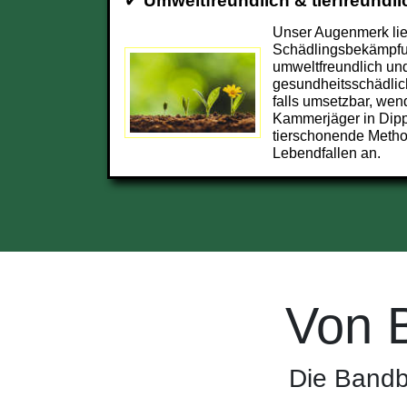
✔
Umweltfreundlich & tierfreundli
Unser Augenmerk lieg
Schädlingsbekämpfu
umweltfreundlich und
gesundheitsschädlic
falls umsetzbar, wend
Kammerjäger in Dip
tierschonende Metho
Lebendfallen an.
Von 
Die Bandb