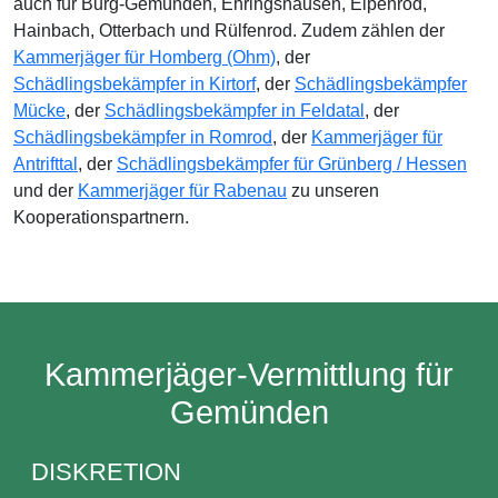
auch für Burg-Gemünden, Ehringshausen, Elpenrod,
Hainbach, Otterbach und Rülfenrod. Zudem zählen der
Kammerjäger für Homberg (Ohm)
, der
Schädlingsbekämpfer in Kirtorf
, der
Schädlingsbekämpfer
Mücke
, der
Schädlingsbekämpfer in Feldatal
, der
Schädlingsbekämpfer in Romrod
, der
Kammerjäger für
Antrifttal
, der
Schädlingsbekämpfer für Grünberg / Hessen
und der
Kammerjäger für Rabenau
zu unseren
Kooperationspartnern.
Kammerjäger-Vermittlung für
Gemünden
DISKRETION