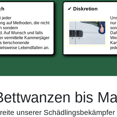
ch
✔
Diskretion
i jeder
Uns
g auf Methoden, die nicht
nur
h sondern
son
d. Auf Wunsch und falls
Dah
er vermittelte Kammerjäger
Wer
rs tierschonende
Kam
ielsweise Lebendfallen an.
jed
Bettwanzen bis Ma
eite unserer Schädlingsbekämpfer 