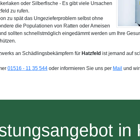
rlaken oder Silberfische - Es gibt viele Ursachen
eld zu rufen.
hon zu spät das Ungezieferproblem selbst ohne
ondere die Populationen von Ratten oder Ameisen
und sollten schnellstmöglich eingedämmt werden um Ihre Gesun
hützen.
zwerks an Schädlingsbekämpfern für
Hatzfeld
ist jemand auf s
mmer
01516 - 11 35 544
oder informieren Sie uns per
Mail
und wir
stungsangebot in 