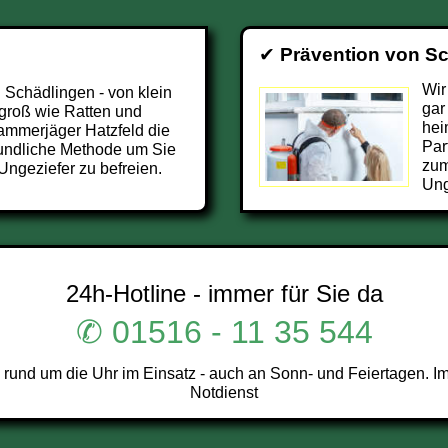
✔
Prävention von S
Wir
 Schädlingen - von klein
gar
 groß wie Ratten und
hei
Kammerjäger Hatzfeld die
Par
undliche Methode um Sie
zum
Ungeziefer zu befreien.
Ung
24h-Hotline - immer für Sie da
✆ 01516 - 11 35 544
rund um die Uhr im Einsatz - auch an Sonn- und Feiertagen. I
Notdienst