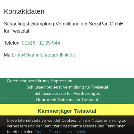
Kontaktdaten
Schädlingsbekämpfung-Vermittlung der SecuPart GmbH
für Twistetal
Telefon:
01516 - 11 35 544
Mail:
info@kammerjaeger-flink.de
Datenschutzerklärung
Impressum
Schlüsselnotdienst Vermittlung für Twistetal
Schlüsselservice für Martherenges
Rohrbruch-Notdienst in Twistetal
Copyright ©
Insight-Ideas.de
2026
Kammerjäger Twistetal
(Last update 2026-06-29)
✆ Jetzt anrufen
Diese Internetseite verwendet Cookies, um die Nutzererfahrung zu
verbessern und den Benutzern bestimmte Dienste und Funktionen
bereitzustellen.
Details
Datenschutzrichtlinie