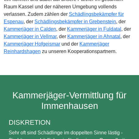
Raum Kassel und der näheren Umgebung vollends
verlassen. Zudem zählen der
Schädlingsbekämpfer für
Espenau
, der
Schädlingsbekämpfer in Grebenstein
, der
Kammerjäger in Calden
, der
Kammerjäger in Fuldatal
, der
Kammerjäger in Vellmar
, der
Kammerjäger in Ahnatal
, der
Kammerjäger Hofgeismar
und der
Kammerjäger
Reinhardshagen
zu unseren Kooperationspartnern.
Kammerjäger-Vermittlung für
Immenhausen
DISKRETION
Sehr oft sind Schädlinge im doppelten Sinne lästig -