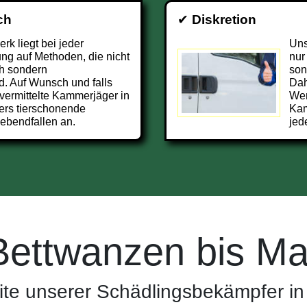
ch
✔
Diskretion
k liegt bei jeder
Uns
g auf Methoden, die nicht
nur
h sondern
son
d. Auf Wunsch und falls
Dah
vermittelte Kammerjäger in
Wer
ers tierschonende
Kam
ebendfallen an.
jed
Bettwanzen bis Ma
te unserer Schädlingsbekämpfer in