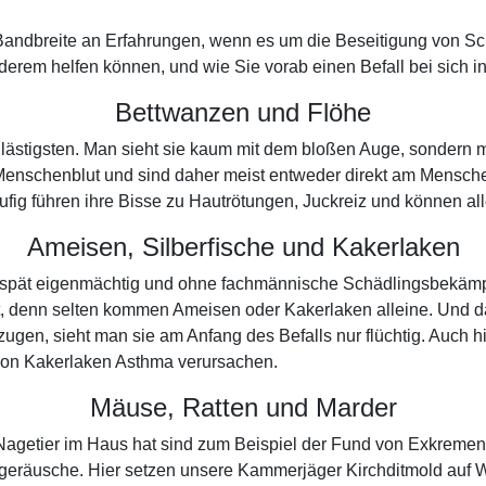
Bandbreite an Erfahrungen, wenn es um die Beseitigung von Sc
erem helfen können, und wie Sie vorab einen Befall bei sich i
Bettwanzen und Flöhe
ie lästigsten. Man sieht sie kaum mit dem bloßen Auge, sondern
enschenblut und sind daher meist entweder direkt am Mensche
häufig führen ihre Bisse zu Hautrötungen, Juckreiz und können a
Ameisen, Silberfische und Kakerlaken
u spät eigenmächtig und ohne fachmännische Schädlingsbekämp
t, denn selten kommen Ameisen oder Kakerlaken alleine. Und d
gen, sieht man sie am Anfang des Befalls nur flüchtig. Auch hi
von Kakerlaken Asthma verursachen.
Mäuse, Ratten und Marder
 Nagetier im Haus hat sind zum Beispiel der Fund von Exkremen
zgeräusche. Hier setzen unsere Kammerjäger Kirchditmold auf 