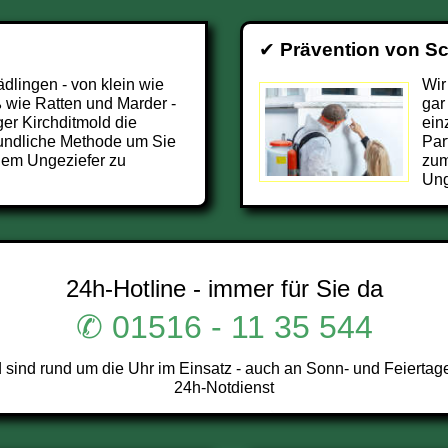
✔
Prävention von S
ädlingen - von klein wie
Wir
 wie Ratten und Marder -
gar
er Kirchditmold die
ein
undliche Methode um Sie
Par
 dem Ungeziefer zu
zum
Ung
24h-Hotline - immer für Sie da
✆ 01516 - 11 35 544
sind rund um die Uhr im Einsatz - auch an Sonn- und Feiertage
24h-Notdienst