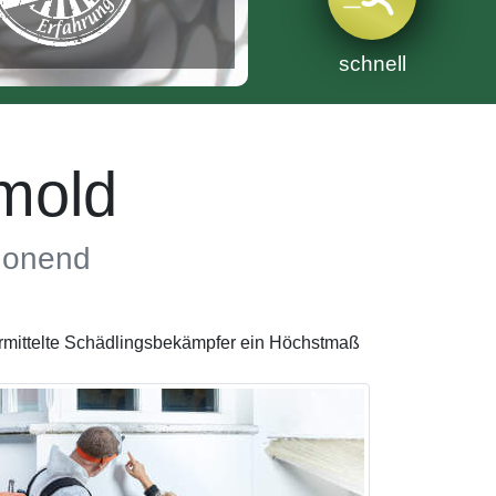
schnell
mold
chonend
ermittelte Schädlingsbekämpfer ein Höchstmaß