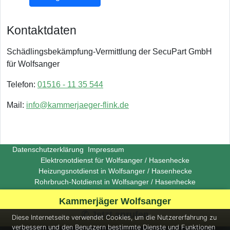
Kontaktdaten
Schädlingsbekämpfung-Vermittlung der SecuPart GmbH
für Wolfsanger
Telefon:
01516 - 11 35 544
Mail:
info@kammerjaeger-flink.de
Datenschutzerklärung
Impressum
Elektronotdienst für Wolfsanger / Hasenhecke
Heizungsnotdienst in Wolfsanger / Hasenhecke
Rohrbruch-Notdienst in Wolfsanger / Hasenhecke
Copyright ©
Insight-Ideas.de
2026
Kammerjäger Wolfsanger
(Last update 2026-06-29)
✆ Jetzt anrufen
Diese Internetseite verwendet Cookies, um die Nutzererfahrung zu
verbessern und den Benutzern bestimmte Dienste und Funktionen