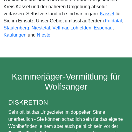
Kreis Kassel und der näheren Umgebung absolut
verlassen. Selbstverständlich sind wir in ganz
Kassel
für
Sie im Einsatz. Unser Gebiet umfasst außerdem
Fuldatal
,
Staufenberg
,
Niestetal
,
Vellmar
,
Lohfelden
,
Espenau
,
Kaufungen
und
Nieste
.
Kammerjäger-Vermittlung für
Wolfsanger
DISKRETION
Sehr oft ist das Ungeziefer im doppelten Sinne
unerfreulich - Sie können schädlich sein für das eigene
Wohlbefinden, einem aber auch peinlich sein vor der