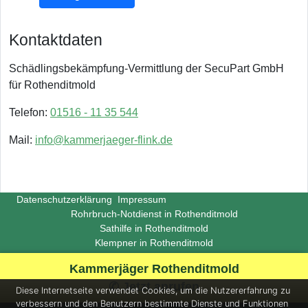
Kontaktdaten
Schädlingsbekämpfung-Vermittlung der SecuPart GmbH
für Rothenditmold
Telefon:
01516 - 11 35 544
Mail:
info@kammerjaeger-flink.de
Datenschutzerklärung
Impressum
Rohrbruch-Notdienst in Rothenditmold
Sathilfe in Rothenditmold
Klempner in Rothenditmold
Copyright ©
Insight-Ideas.de
2026
Kammerjäger Rothenditmold
(Last update 2026-06-29)
✆ Jetzt anrufen
Diese Internetseite verwendet Cookies, um die Nutzererfahrung zu
verbessern und den Benutzern bestimmte Dienste und Funktionen