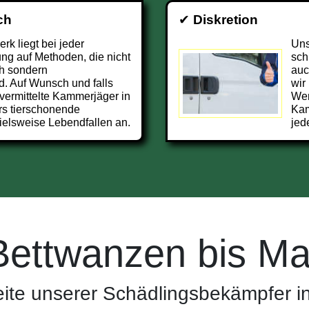
ch
✔
Diskretion
k liegt bei jeder
Uns
g auf Methoden, die nicht
sch
h sondern
auc
d. Auf Wunsch und falls
wir
vermittelte Kammerjäger in
Wer
rs tierschonende
Kam
ielsweise Lebendfallen an.
jed
Bettwanzen bis Ma
ite unserer Schädlingsbekämpfer in