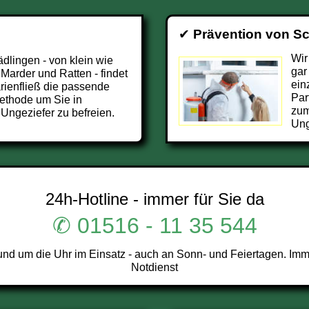
✔
Prävention von S
Wir
ädlingen - von klein wie
gar
 Marder und Ratten - findet
ein
ienfließ die passende
Par
ethode um Sie in
zum
Ungeziefer zu befreien.
Ung
24h-Hotline - immer für Sie da
✆ 01516 - 11 35 544
nd um die Uhr im Einsatz - auch an Sonn- und Feiertagen. Imm
Notdienst