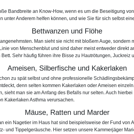
roße Bandbreite an Know-How, wenn es um die Beseitigung von 
 unter Anderem helfen können, und wie Sie für sich selbst einen
Bettwanzen und Flöhe
 unangenehmsten. Man sieht sie nicht mit bloßem Auge, sondern 
 Linie von Menschenblut und sind daher meist entweder direkt
im Bett. Sehr häufig führen ihre Bisse zu Hautrötungen, Juckrei
Ameisen, Silberfische und Kakerlaken
schon zu spät selbst und ohne professionelle Schädlingsbekämp
entdeckt, denn selten kommen Kakerlaken oder Ameisen einzeln
sieht man sie am Anfang des Befalls nur selten. Auch hierbei 
on Kakerlaken Asthma verursachen.
Mäuse, Ratten und Marder
man ein Nagetier im Haus hat sind beispielsweise der Fund vo
tz- und Tippelgeräusche. Hier setzen unsere Kammerjäger Mari